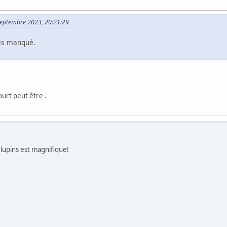
 Septembre 2023, 20:21:29
ais manqué.
urt peut être .
 lupins est magnifique!