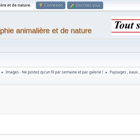
ère et de nature
.
Connexion
Inscrivez-vous
phie animalière et de nature
Images - Ne postez qu'un fil par semaine et par galerie !
Paysages , eaux ,
►
►