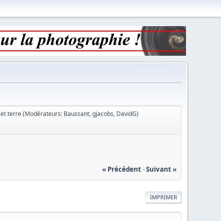
 et terre
(Modérateurs:
Baussant
,
gjacobs
,
DavidG
)
« Précédent
-
Suivant »
IMPRIMER