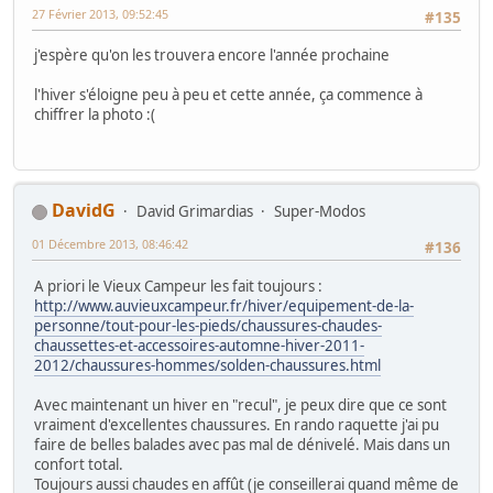
27 Février 2013, 09:52:45
#135
j'espère qu'on les trouvera encore l'année prochaine
l'hiver s'éloigne peu à peu et cette année, ça commence à
chiffrer la photo :(
DavidG
David Grimardias
Super-Modos
01 Décembre 2013, 08:46:42
#136
A priori le Vieux Campeur les fait toujours :
http://www.auvieuxcampeur.fr/hiver/equipement-de-la-
personne/tout-pour-les-pieds/chaussures-chaudes-
chaussettes-et-accessoires-automne-hiver-2011-
2012/chaussures-hommes/solden-chaussures.html
Avec maintenant un hiver en "recul", je peux dire que ce sont
vraiment d'excellentes chaussures. En rando raquette j'ai pu
faire de belles balades avec pas mal de dénivelé. Mais dans un
confort total.
Toujours aussi chaudes en affût (je conseillerai quand même de