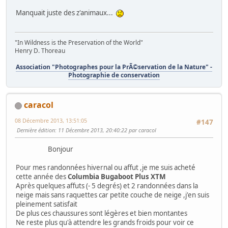
Manquait juste des z'animaux...
"In Wildness is the Preservation of the World"
Henry D. Thoreau
Association "Photographes pour la PrÃ©servation de la Nature" -
Photographie de conservation
caracol
08 Décembre 2013, 13:51:05
#147
Dernière édition
: 11 Décembre 2013, 20:40:22 par caracol
Bonjour
Pour mes randonnées hivernal ou affut ,je me suis acheté
cette année des
Columbia Bugaboot Plus XTM
Après quelques affuts (- 5 degrés) et 2 randonnées dans la
neige mais sans raquettes car petite couche de neige ,j'en suis
pleinement satisfait
De plus ces chaussures sont légères et bien montantes
Ne reste plus qu'à attendre les grands froids pour voir ce