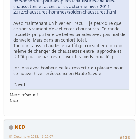
personne/tout-pour-les-pieds/chaussures-chaudes-
chaussettes-et-accessoires-automne-hiver-2011-
2012/chaussures-hommes/solden-chaussures.html
Avec maintenant un hiver en "recul", je peux dire que
ce sont vraiment d'excellentes chaussures. En rando
raquette j'ai pu faire de belles balades avec pas mal de
dénivelé. Mais dans un confort total.
Toujours aussi chaudes en affût (je conseillerai quand
même de changer de chaussettes entre l'approche et
l'affût pour ne pas rester avec les pieds mouillés).
Je viens avec bonheur de les ressortir du placard pour
ce nouvel hiver précoce ici en Haute-Savoie !
David
Merci m'sieur !
Nico
NED
01 Décembre 2013, 13:29:07
#138