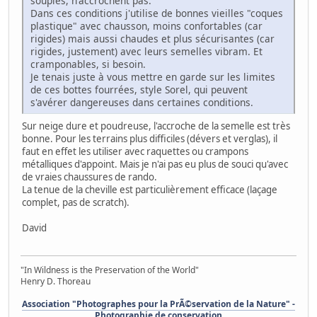
souples, n'accrochent pas.
Dans ces conditions j'utilise de bonnes vieilles "coques
plastique" avec chausson, moins confortables (car
rigides) mais aussi chaudes et plus sécurisantes (car
rigides, justement) avec leurs semelles vibram. Et
cramponables, si besoin.
Je tenais juste à vous mettre en garde sur les limites
de ces bottes fourrées, style Sorel, qui peuvent
s'avérer dangereuses dans certaines conditions.
Sur neige dure et poudreuse, l'accroche de la semelle est très
bonne. Pour les terrains plus difficiles (dévers et verglas), il
faut en effet les utiliser avec raquettes ou crampons
métalliques d'appoint. Mais je n'ai pas eu plus de souci qu'avec
de vraies chaussures de rando.
La tenue de la cheville est particulièrement efficace (laçage
complet, pas de scratch).
David
"In Wildness is the Preservation of the World"
Henry D. Thoreau
Association "Photographes pour la PrÃ©servation de la Nature" -
Photographie de conservation