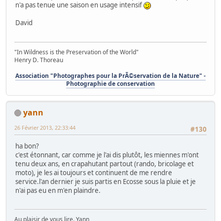
n'a pas tenue une saison en usage intensif
David
"In Wildness is the Preservation of the World"
Henry D. Thoreau
Association "Photographes pour la PrÃ©servation de la Nature" -
Photographie de conservation
yann
26 Février 2013, 22:33:44
#130
ha bon?
c'est étonnant, car comme je l'ai dis plutôt, les miennes m'ont
tenu deux ans, en crapahutant partout (rando, bricolage et
moto), je les ai toujours et continuent de me rendre
service.l'an dernier je suis partis en Ecosse sous la pluie et je
n'ai pas eu en m'en plaindre.
Au plaisir de vous lire. Yann