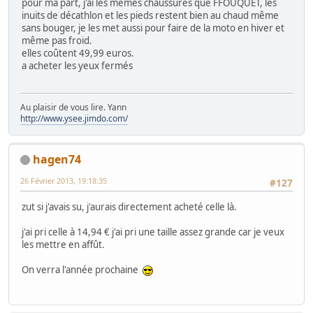
pour ma part, j'ai les mêmes chaussures que FFOUQUET, les
inuits de décathlon et les pieds restent bien au chaud même
sans bouger, je les met aussi pour faire de la moto en hiver et
même pas froid.
elles coûtent 49,99 euros.
a acheter les yeux fermés
Au plaisir de vous lire. Yann
http://www.ysee.jimdo.com/
hagen74
26 Février 2013, 19:18:35
#127
zut si j'avais su, j'aurais directement acheté celle là.
j'ai pri celle à 14,94 € j'ai pri une taille assez grande car je veux
les mettre en affût.
On verra l'année prochaine