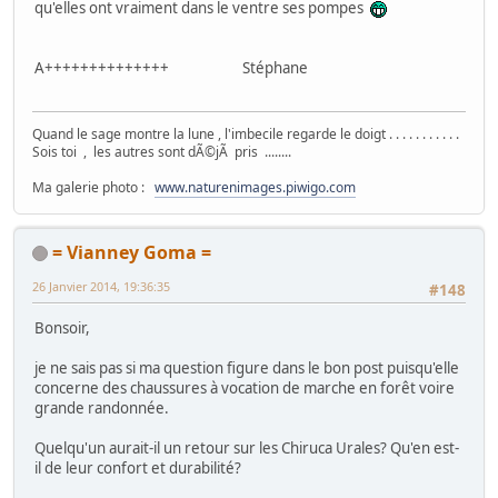
qu'elles ont vraiment dans le ventre ses pompes
A++++++++++++++ Stéphane
Quand le sage montre la lune , l'imbecile regarde le doigt . . . . . . . . . . .
Sois toi , les autres sont dÃ©jÃ pris ........
Ma galerie photo :
www.naturenimages.piwigo.com
= Vianney Goma =
26 Janvier 2014, 19:36:35
#148
Bonsoir,
je ne sais pas si ma question figure dans le bon post puisqu'elle
concerne des chaussures à vocation de marche en forêt voire
grande randonnée.
Quelqu'un aurait-il un retour sur les Chiruca Urales? Qu'en est-
il de leur confort et durabilité?