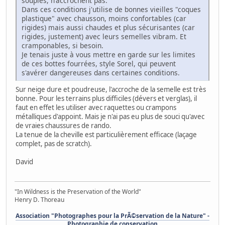
souples, n'accrochent pas.
Dans ces conditions j'utilise de bonnes vieilles "coques
plastique" avec chausson, moins confortables (car
rigides) mais aussi chaudes et plus sécurisantes (car
rigides, justement) avec leurs semelles vibram. Et
cramponables, si besoin.
Je tenais juste à vous mettre en garde sur les limites
de ces bottes fourrées, style Sorel, qui peuvent
s'avérer dangereuses dans certaines conditions.
Sur neige dure et poudreuse, l'accroche de la semelle est très
bonne. Pour les terrains plus difficiles (dévers et verglas), il
faut en effet les utiliser avec raquettes ou crampons
métalliques d'appoint. Mais je n'ai pas eu plus de souci qu'avec
de vraies chaussures de rando.
La tenue de la cheville est particulièrement efficace (laçage
complet, pas de scratch).
David
"In Wildness is the Preservation of the World"
Henry D. Thoreau
Association "Photographes pour la PrÃ©servation de la Nature" -
Photographie de conservation