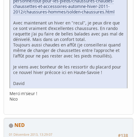
personne/tout-pour-les-pieds/chaussures-chaudes-
chaussettes-et-accessoires-automne-hiver-2011-
2012/chaussures-hommes/solden-chaussures.html
Avec maintenant un hiver en "recul", je peux dire que
ce sont vraiment d'excellentes chaussures. En rando
raquette j'ai pu faire de belles balades avec pas mal de
dénivelé. Mais dans un confort total.
Toujours aussi chaudes en affût (je conseillerai quand
même de changer de chaussettes entre l'approche et
l'affût pour ne pas rester avec les pieds mouillés).
Je viens avec bonheur de les ressortir du placard pour
ce nouvel hiver précoce ici en Haute-Savoie !
David
Merci m'sieur !
Nico
NED
01 Décembre 2013, 13:29:07
#138