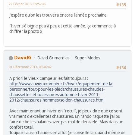
27 Février 2013, 09:52:45
#135
j'espère qu'on les trouvera encore l'année prochaine
l'hiver s'éloigne peu à peu et cette année, ça commence à
chiffrer la photo :(
DavidG
David Grimardias
Super-Modos
01 Décembre 2013, 08:46:42
#136
A priori le Vieux Campeur les fait toujours :
http://www.auvieuxcampeur.fr/hiver/equipement-de-la-
personne/tout-pour-les-pieds/chaussures-chaudes-
chaussettes-et-accessoires-automne-hiver-2011-
2012/chaussures-hommes/solden-chaussures.html
Avec maintenant un hiver en "recul", je peux dire que ce sont
vraiment d'excellentes chaussures. En rando raquette j'ai pu
faire de belles balades avec pas mal de dénivelé. Mais dans un
confort total.
Toujours aussi chaudes en affût (je conseillerai quand même de