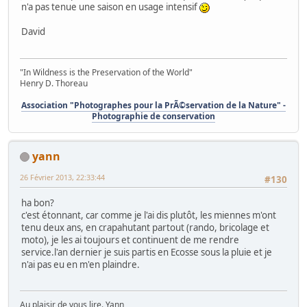
n'a pas tenue une saison en usage intensif
David
"In Wildness is the Preservation of the World"
Henry D. Thoreau
Association "Photographes pour la PrÃ©servation de la Nature" -
Photographie de conservation
yann
26 Février 2013, 22:33:44
#130
ha bon?
c'est étonnant, car comme je l'ai dis plutôt, les miennes m'ont
tenu deux ans, en crapahutant partout (rando, bricolage et
moto), je les ai toujours et continuent de me rendre
service.l'an dernier je suis partis en Ecosse sous la pluie et je
n'ai pas eu en m'en plaindre.
Au plaisir de vous lire. Yann