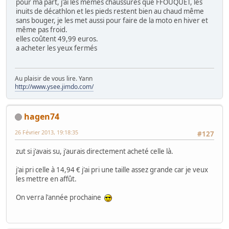
pour ma part, j'ai les mêmes chaussures que FFOUQUET, les
inuits de décathlon et les pieds restent bien au chaud même
sans bouger, je les met aussi pour faire de la moto en hiver et
même pas froid.
elles coûtent 49,99 euros.
a acheter les yeux fermés
Au plaisir de vous lire. Yann
http://www.ysee.jimdo.com/
hagen74
26 Février 2013, 19:18:35
#127
zut si j'avais su, j'aurais directement acheté celle là.
j'ai pri celle à 14,94 € j'ai pri une taille assez grande car je veux
les mettre en affût.
On verra l'année prochaine