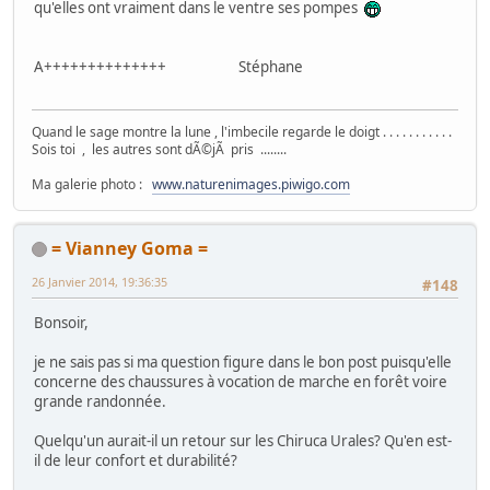
qu'elles ont vraiment dans le ventre ses pompes
A++++++++++++++ Stéphane
Quand le sage montre la lune , l'imbecile regarde le doigt . . . . . . . . . . .
Sois toi , les autres sont dÃ©jÃ pris ........
Ma galerie photo :
www.naturenimages.piwigo.com
= Vianney Goma =
26 Janvier 2014, 19:36:35
#148
Bonsoir,
je ne sais pas si ma question figure dans le bon post puisqu'elle
concerne des chaussures à vocation de marche en forêt voire
grande randonnée.
Quelqu'un aurait-il un retour sur les Chiruca Urales? Qu'en est-
il de leur confort et durabilité?