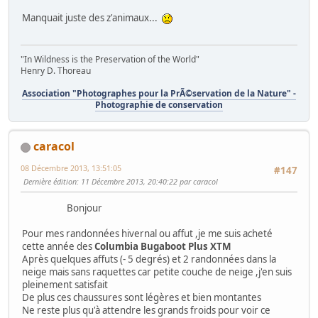
Manquait juste des z'animaux...
"In Wildness is the Preservation of the World"
Henry D. Thoreau
Association "Photographes pour la PrÃ©servation de la Nature" -
Photographie de conservation
caracol
08 Décembre 2013, 13:51:05
#147
Dernière édition
: 11 Décembre 2013, 20:40:22 par caracol
Bonjour
Pour mes randonnées hivernal ou affut ,je me suis acheté
cette année des
Columbia Bugaboot Plus XTM
Après quelques affuts (- 5 degrés) et 2 randonnées dans la
neige mais sans raquettes car petite couche de neige ,j'en suis
pleinement satisfait
De plus ces chaussures sont légères et bien montantes
Ne reste plus qu'à attendre les grands froids pour voir ce