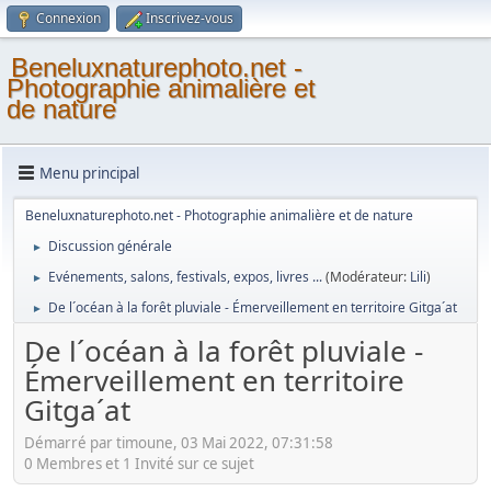
Connexion
Inscrivez-vous
Beneluxnaturephoto.net -
Photographie animalière et
de nature
Menu principal
Beneluxnaturephoto.net - Photographie animalière et de nature
Discussion générale
►
Evénements, salons, festivals, expos, livres ...
(Modérateur:
Lili
)
►
De l´océan à la forêt pluviale - Émerveillement en territoire Gitga´at
►
De l´océan à la forêt pluviale -
Émerveillement en territoire
Gitga´at
Démarré par timoune, 03 Mai 2022, 07:31:58
0 Membres et 1 Invité sur ce sujet