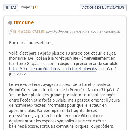
Pages
1
EN BAS
ACTIONS DE L'UTILISATEUR
timoune
03 Mai 2022, 07:31:58
Dernière édition
: 15 Mars 2023, 16:10:33 par timoune
Bonjour à toutes et tous,
Voilà, c´est parti ! Après plus de 10 ans de boulot sur le sujet,
mon livre "De l´océan à la forêt pluviale - Émerveillement en
territoire Gitga´at" est enfin dispo en précommande sur ulule
https://fr.ulule.com/de-l-ocean-a-la-foret-pluviale
/ jusqu´au 9
Juin 2022.
Le livre vous fera voyager au coeur de la forêt pluviale du
Grand Ours, sur le territoire de la Première Nation Gitga´at. C
´est un livre photo des grands prédateurs qui sont partagés
entre l´océan et la forêt pluviale, mais pas seulement : il y aura
de nombreux textes informatifs pour que le lecteur en
apprenne plus. Par exemple sur la fragilité de ces
écosystèmes, la protection du territoire Gtiga´at mais
également sur les espèces symboliques de cette côte :
baleines à bosse, rorquals communs, orques, loups côtiers,