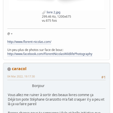
livre 2.jpg
299.46 Ko, 1200x675
vu 875 fois
@ +
http://www.florent-nicolas.com/
Un peu plus de photos sur face de bouc:
http://www.facebook.com/FlorentNicolasWildlifePhotography
caracol
04 Mai 2022, 19:17:30
#1
Bonjour
Vous allez me ruiner à sortir des beaux livres comme ça
Déjà ton pote Stéphane Granzotto m'a fait craquer il y a peu et
là ça va faire pareil