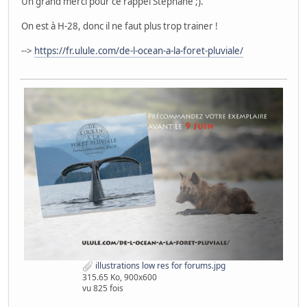
Un grand merci pour ce rappel Stéphane ;).
On est à H-28, donc il ne faut plus trop trainer !
-->
https://fr.ulule.com/de-l-ocean-a-la-foret-pluviale/
illustrations low res for forums.jpg
315.65 Ko, 900x600
vu 825 fois