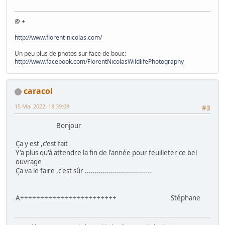
@ +
http://www.florent-nicolas.com/
Un peu plus de photos sur face de bouc:
http://www.facebook.com/FlorentNicolasWildlifePhotography
caracol
15 Mai 2022, 18:39:09
#3
Bonjour
Ça y est ,c'est fait
Y'a plus qu'à attendre la fin de l'année pour feuilleter ce bel
ouvrage
Ça va le faire ,c'est sûr .................................
A++++++++++++++++++++++++ Stéphane