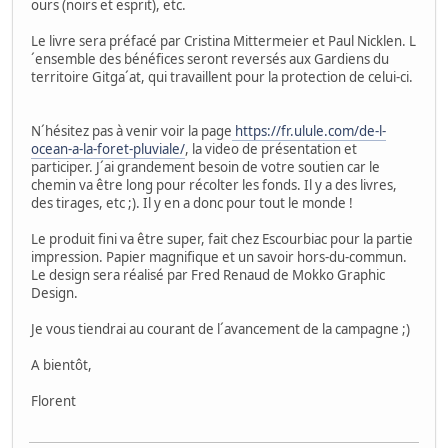
ours (noirs et esprit), etc.
Le livre sera préfacé par Cristina Mittermeier et Paul Nicklen. L
´ensemble des bénéfices seront reversés aux Gardiens du
territoire Gitga´at, qui travaillent pour la protection de celui-ci.
N´hésitez pas à venir voir la page
https://fr.ulule.com/de-l-
ocean-a-la-foret-pluviale/
, la video de présentation et
participer. J´ai grandement besoin de votre soutien car le
chemin va être long pour récolter les fonds. Il y a des livres,
des tirages, etc ;). Il y en a donc pour tout le monde !
Le produit fini va être super, fait chez Escourbiac pour la partie
impression. Papier magnifique et un savoir hors-du-commun.
Le design sera réalisé par Fred Renaud de Mokko Graphic
Design.
Je vous tiendrai au courant de l´avancement de la campagne ;)
A bientôt,
Florent