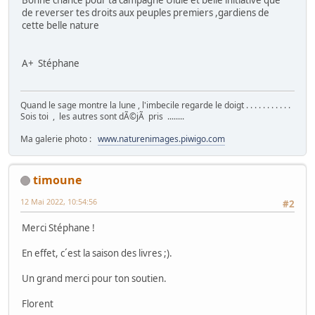
Bonne chance pour ta campagne Ulule et belle initiative que
de reverser tes droits aux peuples premiers ,gardiens de
cette belle nature
A+ Stéphane
Quand le sage montre la lune , l'imbecile regarde le doigt . . . . . . . . . . .
Sois toi , les autres sont dÃ©jÃ pris ........
Ma galerie photo :
www.naturenimages.piwigo.com
timoune
12 Mai 2022, 10:54:56
#2
Merci Stéphane !
En effet, c´est la saison des livres ;).
Un grand merci pour ton soutien.
Florent