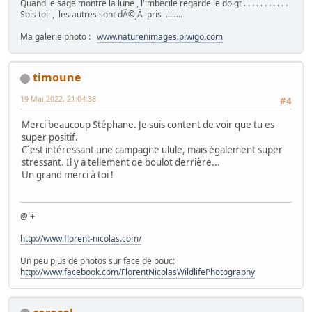
Quand le sage montre la lune , l'imbecile regarde le doigt . . . . . . . . . . .
Sois toi , les autres sont dÃ©jÃ pris ........
Ma galerie photo :
www.naturenimages.piwigo.com
timoune
19 Mai 2022, 21:04:38
#4
Merci beaucoup Stéphane. Je suis content de voir que tu es
super positif.
C´est intéressant une campagne ulule, mais également super
stressant. Il y a tellement de boulot derrière...
Un grand merci à toi !
@ +
http://www.florent-nicolas.com/
Un peu plus de photos sur face de bouc:
http://www.facebook.com/FlorentNicolasWildlifePhotography