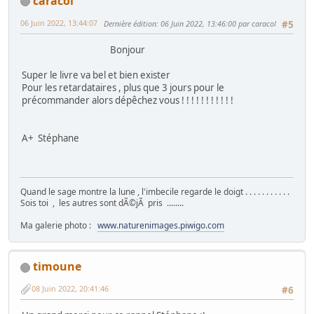
caracol
06 Juin 2022, 13:44:07
Dernière édition
: 06 Juin 2022, 13:46:00 par caracol
#5
Bonjour
Super le livre va bel et bien exister
Pour les retardataires , plus que 3 jours pour le
précommander alors dépêchez vous ! ! ! ! ! ! ! ! ! ! !
A+ Stéphane
Quand le sage montre la lune , l'imbecile regarde le doigt . . . . . . . . . . .
Sois toi , les autres sont dÃ©jÃ pris ........
Ma galerie photo :
www.naturenimages.piwigo.com
timoune
08 Juin 2022, 20:41:46
#6