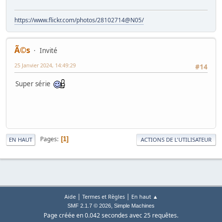
https://www.flickr.com/photos/28102714@N05/
Ã©s
Invité
25 Janvier 2024, 14:49:29
#14
Super série
Pages
1
EN HAUT
ACTIONS DE L'UTILISATEUR
|
|
Aide
Termes et Règles
En haut ▲
,
SMF 2.1.7 © 2026
Simple Machines
Page créée en 0.042 secondes avec 25 requêtes.