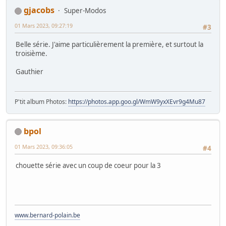
gjacobs
Super-Modos
01 Mars 2023, 09:27:19
#3
Belle série. J'aime particulièrement la première, et surtout la
troisième.
Gauthier
P'tit album Photos:
https://photos.app.goo.gl/WmW9yxXEvr9g4Mu87
bpol
01 Mars 2023, 09:36:05
#4
chouette série avec un coup de coeur pour la 3
www.bernard-polain.be