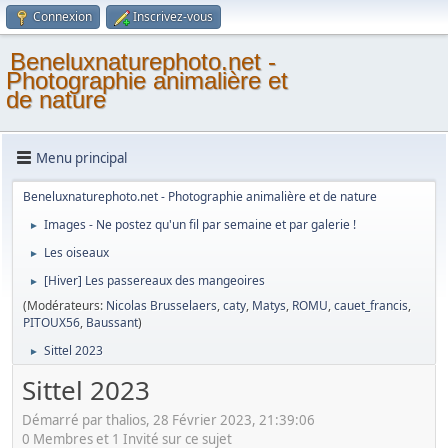
Connexion
Inscrivez-vous
Beneluxnaturephoto.net -
Photographie animalière et
de nature
Menu principal
Beneluxnaturephoto.net - Photographie animalière et de nature
Images - Ne postez qu'un fil par semaine et par galerie !
►
Les oiseaux
►
[Hiver] Les passereaux des mangeoires
►
(Modérateurs:
Nicolas Brusselaers
,
caty
,
Matys
,
ROMU
,
cauet_francis
,
PITOUX56
,
Baussant
)
Sittel 2023
►
Sittel 2023
Démarré par thalios, 28 Février 2023, 21:39:06
0 Membres et 1 Invité sur ce sujet