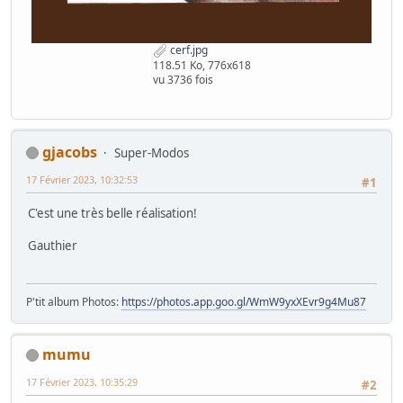
cerf.jpg
118.51 Ko, 776x618
vu 3736 fois
gjacobs
Super-Modos
17 Février 2023, 10:32:53
#1
C'est une très belle réalisation!
Gauthier
P'tit album Photos:
https://photos.app.goo.gl/WmW9yxXEvr9g4Mu87
mumu
17 Février 2023, 10:35:29
#2