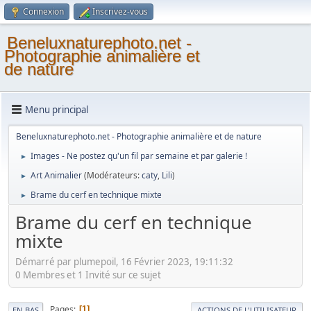
Connexion
Inscrivez-vous
Beneluxnaturephoto.net -
Photographie animalière et
de nature
Menu principal
Beneluxnaturephoto.net - Photographie animalière et de nature
Images - Ne postez qu'un fil par semaine et par galerie !
►
Art Animalier
(Modérateurs:
caty
,
Lili
)
►
Brame du cerf en technique mixte
►
Brame du cerf en technique
mixte
Démarré par plumepoil, 16 Février 2023, 19:11:32
0 Membres et 1 Invité sur ce sujet
Pages
1
EN BAS
ACTIONS DE L'UTILISATEUR