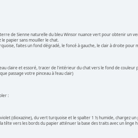
 terre de Sienne naturelle du bleu Winsor nuance vert pour obtenir un ve
z le papier sans mouiller le chat.
rquoise, faites un fond dégradé, le foncé à gauche, le clair à droite pour
'eau claire et essoré, tracer de l'intérieur du chat vers le fond de couleur
aque passage votre pinceau à l'eau clair)
bler :
iolet (dioxazine), du vert turquoise et le spalter 1 ½ humide, chargez un 
 la tête vers les bords du papier atténuer la base des traits avec un linge