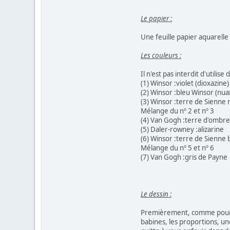
Le papier :
Une feuille papier aquarelle 
Les couleurs :
Il n'est pas interdit d'utili
(1) Winsor :violet (dioxazine)
(2) Winsor :bleu Winsor (nua
(3) Winsor :terre de Sienne 
Mélange du nº 2 et nº 3
(4) Van Gogh :terre d'ombre
(5) Daler-rowney :alizarine
(6) Winsor :terre de Sienne 
Mélange du nº 5 et nº 6
(7) Van Gogh :gris de Payne
Le dessin :
Premièrement, comme pour cha
babines, les proportions, un