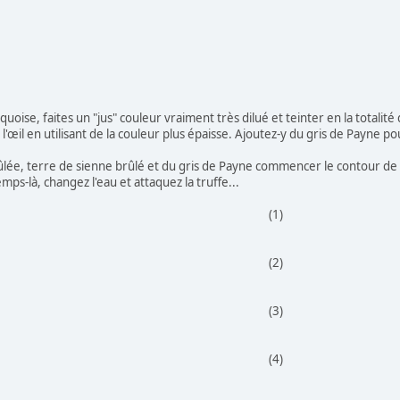
uoise, faites un "jus" couleur vraiment très dilué et teinter en la totalité
e l'œil en utilisant de la couleur plus épaisse. Ajoutez-y du gris de Payne 
lée, terre de sienne brûlé et du gris de Payne commencer le contour de l'œ
ps-là, changez l'eau et attaquez la truffe...
(1)
(2)
(3)
(4)