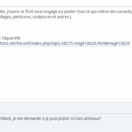
tte, j'ouvre ce fil et vous engage à y poster tout ce qui relève des conseil
ollages, peintures, sculptures et autres ).
: l'aquarelle
photo.net/forumf/index.php/topic,48275.msg610620.html#msg610620
 Pollock, je me demande si je puis poster ici mes animaux?