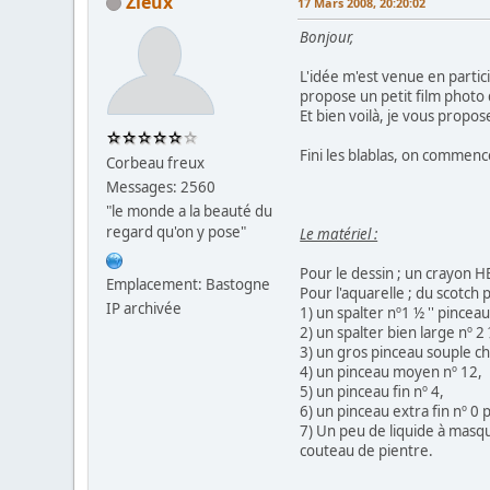
Zieux
17 Mars 2008, 20:20:02
Bonjour,
L'idée m'est venue en partic
propose un petit film photo d
Et bien voilà, je vous propos
Fini les blablas, on commence
Corbeau freux
Messages: 2560
"le monde a la beauté du
regard qu'on y pose"
Le matériel :
Pour le dessin ; un crayon 
Emplacement: Bastogne
Pour l'aquarelle ; du scotch
IP archivée
1) un spalter nº1 ½ '' pincea
2) un spalter bien large nº 2
3) un gros pinceau souple chi
4) un pinceau moyen nº 12,
5) un pinceau fin nº 4,
6) un pinceau extra fin nº 0 
7) Un peu de liquide à masque
couteau de pientre.