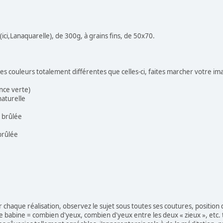
(ici,Lanaquarelle), de 300g, à grains fins, de 50x70.
se des couleurs totalement différentes que celles-ci, faites marcher votre im
nce verte)
naturelle
 brûlée
brûlée
que réalisation, observez le sujet sous toutes ses coutures, position de
e babine = combien d'yeux, combien d'yeux entre les deux « zieux », etc.