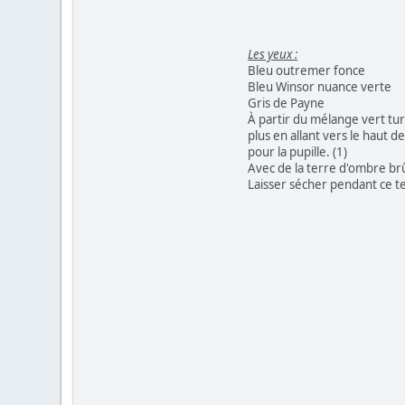
Les yeux :
Bleu outremer fonce
Bleu Winsor nuance verte
Gris de Payne
À partir du mélange vert turq
plus en allant vers le haut d
pour la pupille. (1)
Avec de la terre d'ombre brû
Laisser sécher pendant ce tem