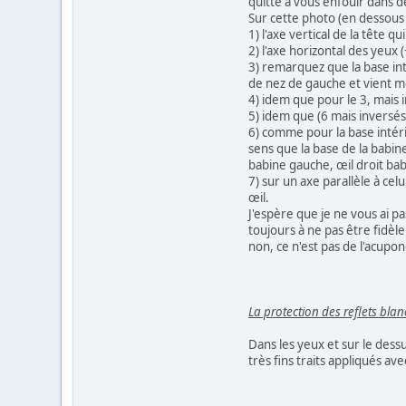
quitte à vous enfouir dans d
Sur cette photo (en dessous 
1) l'axe vertical de la tête qu
2) l'axe horizontal des yeux (+
3) remarquez que la base int
de nez de gauche et vient mou
4) idem que pour le 3, mais i
5) idem que (6 mais inversés
6) comme pour la base intéri
sens que la base de la babi
babine gauche, œil droit bab
7) sur un axe parallèle à cel
œil.
J'espère que je ne vous ai p
toujours à ne pas être fidèle
non, ce n'est pas de l'acupon
La protection des reflets blan
Dans les yeux et sur le dess
très fins traits appliqués av