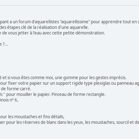
ipant a un forum d'aquarellistes "aquarellissime" pour apprendre tout en 
es étapes clé de la réalisation d'une aquarelle.
e de vous jetter à l'eau avec cette petite démonstration.
 ?...
HB et si vous êtes comme moi, une gomme pour les gestes imprécis.
 pour fixer votre papier sur un support rigide type plexiglas ou panneau ag
u de forme carré.
 ½ '' pour mouiller le papier. Pinceau de forme rectangle.
nois nº 6,
pour les moustaches et fins détails,
r pour les réserves de blanc dans les yeux, les moustaches, sourcil et des