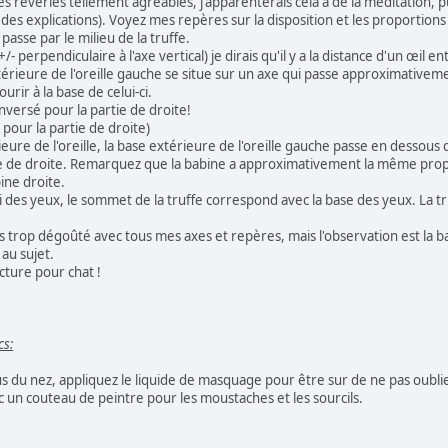
es rêveries tellement agréables, j'apparenterais cela à de la méditation,
des explications). Voyez mes repères sur la disposition et les proportions
i passe par le milieu de la truffe.
/- perpendiculaire à l'axe vertical) je dirais qu'il y a la distance d'un œil e
érieure de l'oreille gauche se situe sur un axe qui passe approximativement
rir à la base de celui-ci.
nversé pour la partie de droite!
 pour la partie de droite)
eure de l'oreille, la base extérieure de l'oreille gauche passe en dessou
ne de droite. Remarquez que la babine a approximativement la même prop
ine droite.
ui des yeux, le sommet de la truffe correspond avec la base des yeux. La tr
as trop dégoûté avec tous mes axes et repères, mais l'observation est la 
 au sujet.
cture pour chat !
cs:
us du nez, appliquez le liquide de masquage pour être sur de ne pas oublie
ec un couteau de peintre pour les moustaches et les sourcils.