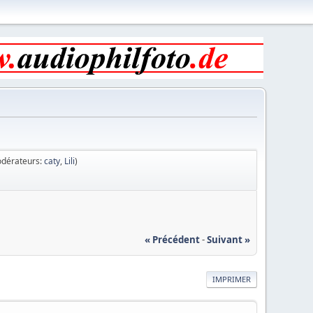
dérateurs:
caty
,
Lili
)
« Précédent
-
Suivant »
IMPRIMER