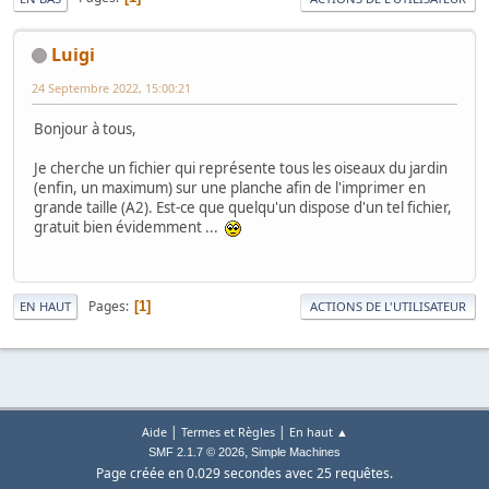
Luigi
24 Septembre 2022, 15:00:21
Bonjour à tous,
Je cherche un fichier qui représente tous les oiseaux du jardin
(enfin, un maximum) sur une planche afin de l'imprimer en
grande taille (A2). Est-ce que quelqu'un dispose d'un tel fichier,
gratuit bien évidemment ...
Pages
1
EN HAUT
ACTIONS DE L'UTILISATEUR
|
|
Aide
Termes et Règles
En haut ▲
,
SMF 2.1.7 © 2026
Simple Machines
Page créée en 0.029 secondes avec 25 requêtes.