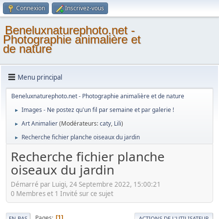
Connexion
Inscrivez-vous
Beneluxnaturephoto.net -
Photographie animalière et
de nature
Menu principal
Beneluxnaturephoto.net - Photographie animalière et de nature
Images - Ne postez qu'un fil par semaine et par galerie !
►
Art Animalier
(Modérateurs:
caty
,
Lili
)
►
Recherche fichier planche oiseaux du jardin
►
Recherche fichier planche
oiseaux du jardin
Démarré par Luigi, 24 Septembre 2022, 15:00:21
0 Membres et 1 Invité sur ce sujet
Pages
1
EN BAS
ACTIONS DE L'UTILISATEUR