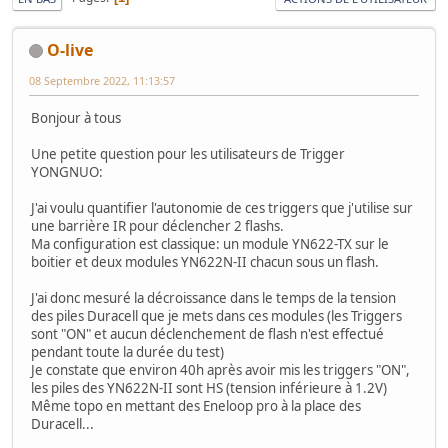
O-live
08 Septembre 2022, 11:13:57
Bonjour à tous
Une petite question pour les utilisateurs de Trigger
YONGNUO:
J'ai voulu quantifier l'autonomie de ces triggers que j'utilise sur
une barrière IR pour déclencher 2 flashs.
Ma configuration est classique: un module YN622-TX sur le
boitier et deux modules YN622N-II chacun sous un flash.
J'ai donc mesuré la décroissance dans le temps de la tension
des piles Duracell que je mets dans ces modules (les Triggers
sont "ON" et aucun déclenchement de flash n'est effectué
pendant toute la durée du test)
Je constate que environ 40h après avoir mis les triggers "ON",
les piles des YN622N-II sont HS (tension inférieure à 1.2V)
Même topo en mettant des Eneloop pro à la place des
Duracell...