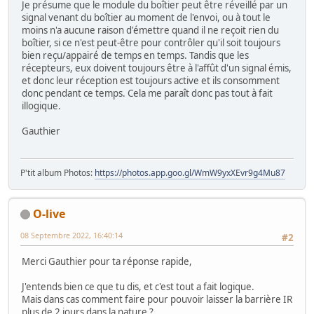
Je présume que le module du boîtier peut être réveillé par un
signal venant du boîtier au moment de l'envoi, ou à tout le
moins n'a aucune raison d'émettre quand il ne reçoit rien du
boîtier, si ce n'est peut-être pour contrôler qu'il soit toujours
bien reçu/appairé de temps en temps. Tandis que les
récepteurs, eux doivent toujours être à l'affût d'un signal émis,
et donc leur réception est toujours active et ils consomment
donc pendant ce temps. Cela me paraît donc pas tout à fait
illogique.
Gauthier
P'tit album Photos:
https://photos.app.goo.gl/WmW9yxXEvr9g4Mu87
O-live
08 Septembre 2022, 16:40:14
#2
Merci Gauthier pour ta réponse rapide,
J'entends bien ce que tu dis, et c'est tout a fait logique.
Mais dans cas comment faire pour pouvoir laisser la barrière IR
plus de 2 jours dans la nature ?