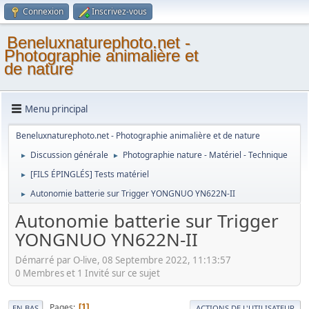
Connexion
Inscrivez-vous
Beneluxnaturephoto.net -
Photographie animalière et
de nature
Menu principal
Beneluxnaturephoto.net - Photographie animalière et de nature
Discussion générale
Photographie nature - Matériel - Technique
►
►
[FILS ÉPINGLÉS] Tests matériel
►
Autonomie batterie sur Trigger YONGNUO YN622N-II
►
Autonomie batterie sur Trigger
YONGNUO YN622N-II
Démarré par O-live, 08 Septembre 2022, 11:13:57
0 Membres et 1 Invité sur ce sujet
Pages
1
EN BAS
ACTIONS DE L'UTILISATEUR