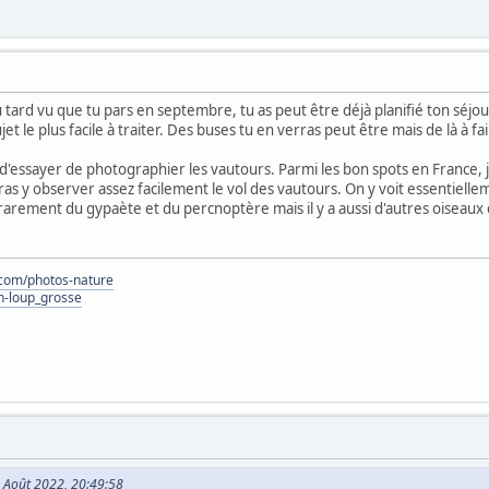
tard vu que tu pars en septembre, tu as peut être déjà planifié ton séjou
ujet le plus facile à traiter. Des buses tu en verras peut être mais de là à
 d'essayer de photographier les vautours. Parmi les bon spots en France, j
as y observer assez facilement le vol des vautours. On y voit essentielle
rarement du gypaète et du percnoptère mais il y a aussi d'autres oiseaux 
e.com/photos-nature
n-loup_grosse
8 Août 2022, 20:49:58