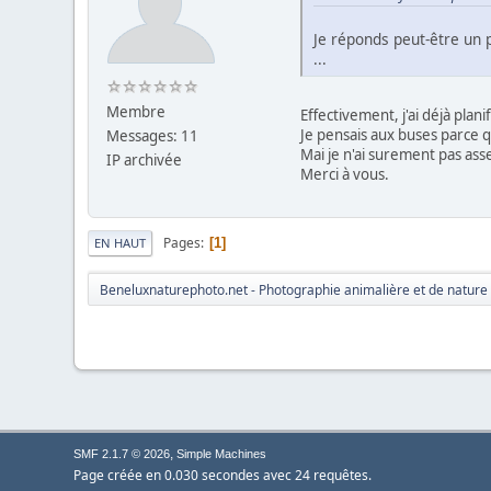
Je réponds peut-être un p
...
Membre
Effectivement, j'ai déjà pla
Je pensais aux buses parce q
Messages: 11
Mai je n'ai surement pas ass
IP archivée
Merci à vous.
Pages
1
EN HAUT
Beneluxnaturephoto.net - Photographie animalière et de nature
,
SMF 2.1.7 © 2026
Simple Machines
Page créée en 0.030 secondes avec 24 requêtes.