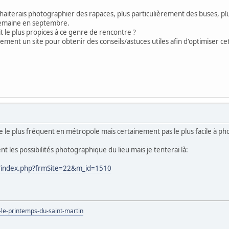
haiterais photographier des rapaces, plus particulièrement des buses, plu
 semaine en septembre.
t le plus propices à ce genre de rencontre ?
llement un site pour obtenir des conseils/astuces utiles afin d'optimiser ce
ce le plus fréquent en métropole mais certainement pas le plus facile à p
t les possibilités photographique du lieu mais je tenterai là:
t/index.php?frmSite=22&m_id=1510
-le-printemps-du-saint-martin