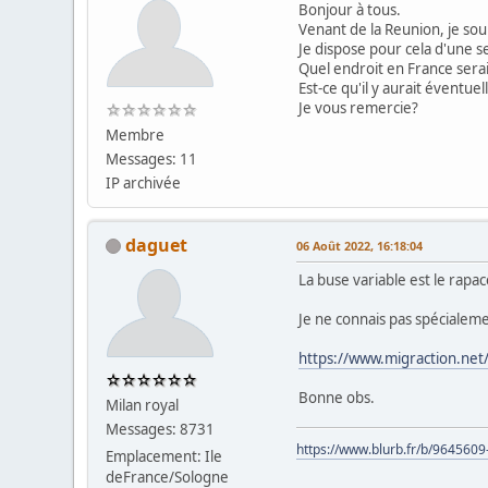
Bonjour à tous.
Venant de la Reunion, je sou
Je dispose pour cela d'une
Quel endroit en France serai
Est-ce qu'il y aurait éventue
Je vous remercie?
Membre
Messages: 11
IP archivée
daguet
06 Août 2022, 16:18:04
La buse variable est le rapa
Je ne connais pas spécialemen
https://www.migraction.ne
Bonne obs.
Milan royal
Messages: 8731
https://www.blurb.fr/b/9645609
Emplacement: Ile
deFrance/Sologne