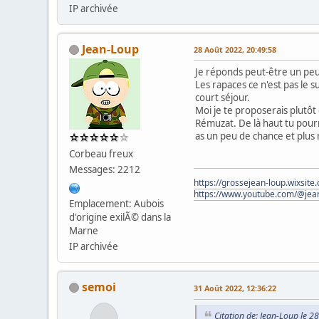
IP archivée
Jean-Loup
28 Août 2022, 20:49:58
Je réponds peut-être un peu 
Les rapaces ce n'est pas le s
court séjour.
Moi je te proposerais plutôt
Rémuzat. De là haut tu pourr
as un peu de chance et plus 
Corbeau freux
Messages: 2212
https://grossejean-loup.wixsit
https://www.youtube.com/@jea
Emplacement: Aubois
d'origine exilÃ© dans la
Marne
IP archivée
semoi
31 Août 2022, 12:36:22
Citation de: Jean-Loup le 2