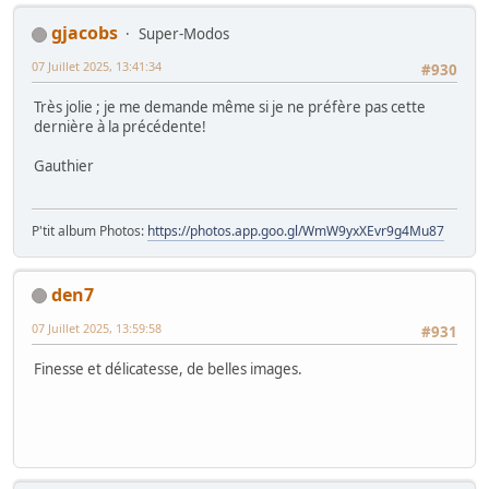
gjacobs
Super-Modos
07 Juillet 2025, 13:41:34
#930
Très jolie ; je me demande même si je ne préfère pas cette
dernière à la précédente!
Gauthier
P'tit album Photos:
https://photos.app.goo.gl/WmW9yxXEvr9g4Mu87
den7
07 Juillet 2025, 13:59:58
#931
Finesse et délicatesse, de belles images.