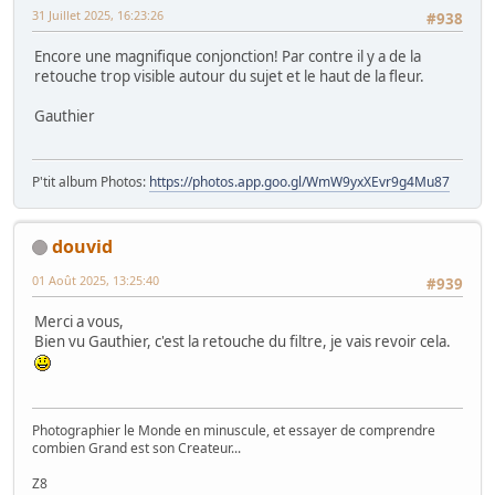
31 Juillet 2025, 16:23:26
#938
Encore une magnifique conjonction! Par contre il y a de la
retouche trop visible autour du sujet et le haut de la fleur.
Gauthier
P'tit album Photos:
https://photos.app.goo.gl/WmW9yxXEvr9g4Mu87
douvid
01 Août 2025, 13:25:40
#939
Merci a vous,
Bien vu Gauthier, c'est la retouche du filtre, je vais revoir cela.
Photographier le Monde en minuscule, et essayer de comprendre
combien Grand est son Createur...
Z8