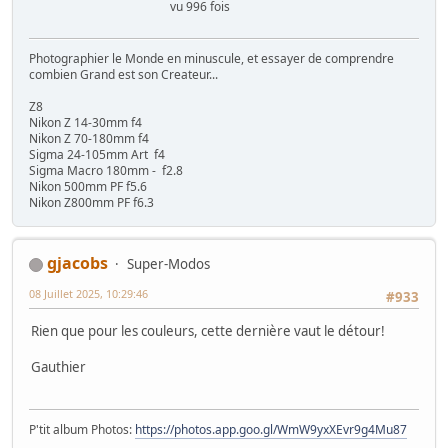
vu 996 fois
Photographier le Monde en minuscule, et essayer de comprendre
combien Grand est son Createur...
Z8
Nikon Z 14-30mm f4
Nikon Z 70-180mm f4
Sigma 24-105mm Art f4
Sigma Macro 180mm - f2.8
Nikon 500mm PF f5.6
Nikon Z800mm PF f6.3
gjacobs
Super-Modos
08 Juillet 2025, 10:29:46
#933
Rien que pour les couleurs, cette dernière vaut le détour!
Gauthier
P'tit album Photos:
https://photos.app.goo.gl/WmW9yxXEvr9g4Mu87