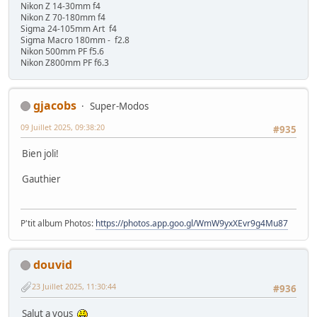
Nikon Z 14-30mm f4
Nikon Z 70-180mm f4
Sigma 24-105mm Art f4
Sigma Macro 180mm - f2.8
Nikon 500mm PF f5.6
Nikon Z800mm PF f6.3
gjacobs
Super-Modos
09 Juillet 2025, 09:38:20
#935
Bien joli!
Gauthier
P'tit album Photos:
https://photos.app.goo.gl/WmW9yxXEvr9g4Mu87
douvid
23 Juillet 2025, 11:30:44
#936
Salut a vous