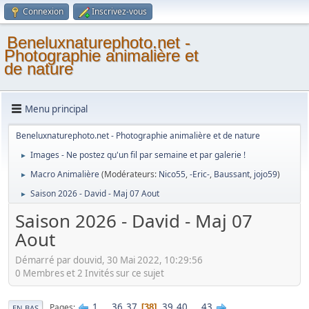
Connexion
Inscrivez-vous
Beneluxnaturephoto.net -
Photographie animalière et
de nature
Menu principal
Beneluxnaturephoto.net - Photographie animalière et de nature
Images - Ne postez qu'un fil par semaine et par galerie !
►
Macro Animalière
(Modérateurs:
Nico55
,
-Eric-
,
Baussant
,
jojo59
)
►
Saison 2026 - David - Maj 07 Aout
►
Saison 2026 - David - Maj 07
Aout
Démarré par douvid, 30 Mai 2022, 10:29:56
0 Membres et 2 Invités sur ce sujet
1
...
36
37
39
40
...
43
Pages
38
EN BAS