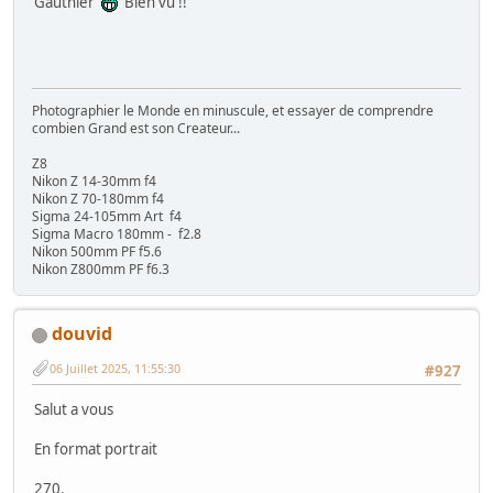
Gauthier
Bien vu !!
Photographier le Monde en minuscule, et essayer de comprendre
combien Grand est son Createur...
Z8
Nikon Z 14-30mm f4
Nikon Z 70-180mm f4
Sigma 24-105mm Art f4
Sigma Macro 180mm - f2.8
Nikon 500mm PF f5.6
Nikon Z800mm PF f6.3
douvid
06 Juillet 2025, 11:55:30
#927
Salut a vous
En format portrait
270.