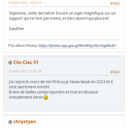
19 Août 2025, 14:02:12
#943
Topissime, cette dernière! Encore un sujet magnifique sur un
support qui ne l'est pas moins, et bien assorti qui plus est!
Gauthier
P'tit album Photos:
https://photos.app.goo.gl/WmW9yxXEvr9g4Mu87
Clic-Clac 51
23 Août 2025, 11:05:18
#944
J'ai repris le cours de ton fil là ou je l'avais laissé en 2023 et il
s'est sacrément enrichi
Bravo de belles compo épurées et tout en douceur
Amicalement Denis
chrystyan