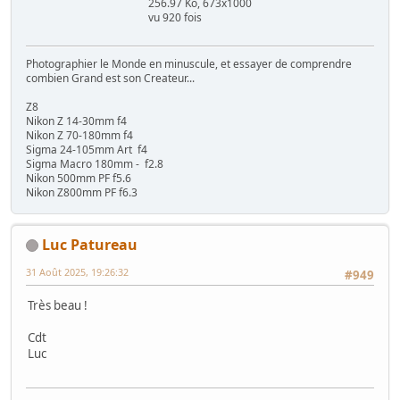
256.97 Ko, 673x1000
vu 920 fois
Photographier le Monde en minuscule, et essayer de comprendre
combien Grand est son Createur...
Z8
Nikon Z 14-30mm f4
Nikon Z 70-180mm f4
Sigma 24-105mm Art f4
Sigma Macro 180mm - f2.8
Nikon 500mm PF f5.6
Nikon Z800mm PF f6.3
Luc Patureau
31 Août 2025, 19:26:32
#949
Très beau !
Cdt
Luc