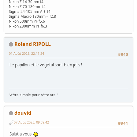
Nikon Z 14-30mm f4
Nikon Z 70-180mm f4
Sigma 24-105mm Art f4
Sigma Macro 180mm - f2.8
Nikon 500mm PF f5.6
Nikon Z800mm PF f6.3
Roland RIPOLL
01 Août 2025, 22:11:24
#940
Le papillon et le végétal sont bien jolis !
"Ãªtre simple pour Ãªtre vrai"
douvid
07 Août 2025, 09:39:42
#941
Salut a vous