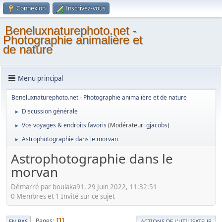
Connexion
Inscrivez-vous
Beneluxnaturephoto.net -
Photographie animalière et
de nature
Menu principal
Beneluxnaturephoto.net - Photographie animalière et de nature
Discussion générale
►
Vos voyages & endroits favoris
(Modérateur:
gjacobs
)
►
Astrophotographie dans le morvan
►
Astrophotographie dans le
morvan
Démarré par boulaka91, 29 Juin 2022, 11:32:51
0 Membres et 1 Invité sur ce sujet
Pages
1
EN BAS
ACTIONS DE L'UTILISATEUR