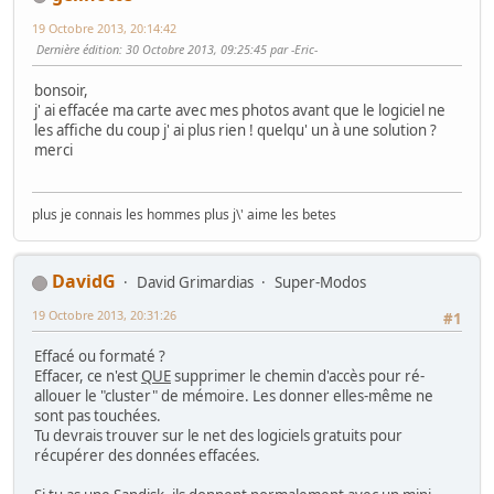
19 Octobre 2013, 20:14:42
Dernière édition
: 30 Octobre 2013, 09:25:45 par -Eric-
bonsoir,
j' ai effacée ma carte avec mes photos avant que le logiciel ne
les affiche du coup j' ai plus rien ! quelqu' un à une solution ?
merci
plus je connais les hommes plus j\' aime les betes
DavidG
David Grimardias
Super-Modos
19 Octobre 2013, 20:31:26
#1
Effacé ou formaté ?
Effacer, ce n'est
QUE
supprimer le chemin d'accès pour ré-
allouer le "cluster" de mémoire. Les donner elles-même ne
sont pas touchées.
Tu devrais trouver sur le net des logiciels gratuits pour
récupérer des données effacées.