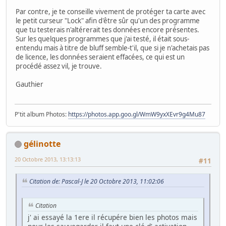
Par contre, je te conseille vivement de protéger ta carte avec
le petit curseur "Lock" afin d'être sûr qu'un des programme
que tu testerais n'altérerait tes données encore présentes.
Sur les quelques programmes que j'ai testé, il était sous-
entendu mais à titre de bluff semble-t'il, que si je n'achetais pas
de licence, les données seraient effacées, ce qui est un
procédé assez vil, je trouve.
Gauthier
P'tit album Photos:
https://photos.app.goo.gl/WmW9yxXEvr9g4Mu87
gélinotte
20 Octobre 2013, 13:13:13
#11
Citation de: Pascal-J le 20 Octobre 2013, 11:02:06
Citation
j' ai essayé la 1ere il récupére bien les photos mais