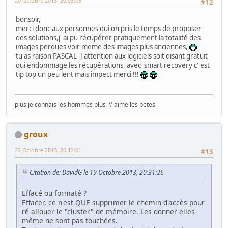
20 Octobre 2013, 20:03:05
#12
bonsoir,
merci donc aux personnes qui on pris le temps de proposer
des solutions,j' ai pu récupérer pratiquement la totalité des
images perdues voir meme des images plus anciennes,
tu as raison PASCAL -J attention aux logiciels soit disant gratuit
qui endommage les récupérations, avec smart recovery c' est
tip top un peu lent mais impect merci !!!
plus je connais les hommes plus j\' aime les betes
groux
22 Octobre 2013, 20:12:01
#13
Citation de: DavidG le 19 Octobre 2013, 20:31:26
Effacé ou formaté ?
Effacer, ce n'est
QUE
supprimer le chemin d'accès pour
ré-allouer le "cluster" de mémoire. Les donner elles-
même ne sont pas touchées.