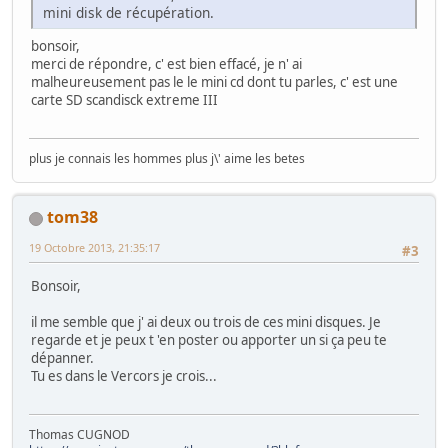
mini disk de récupération.
bonsoir,
merci de répondre, c' est bien effacé, je n' ai
malheureusement pas le le mini cd dont tu parles, c' est une
carte SD scandisck extreme III
plus je connais les hommes plus j\' aime les betes
tom38
19 Octobre 2013, 21:35:17
#3
Bonsoir,
il me semble que j' ai deux ou trois de ces mini disques. Je
regarde et je peux t 'en poster ou apporter un si ça peu te
dépanner.
Tu es dans le Vercors je crois...
Thomas CUGNOD