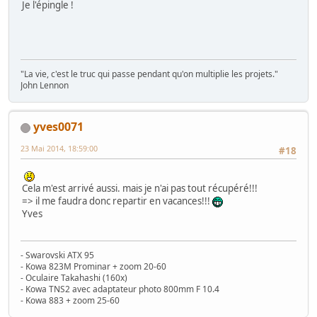
Je l'épingle !
"La vie, c'est le truc qui passe pendant qu'on multiplie les projets."
John Lennon
yves0071
23 Mai 2014, 18:59:00
#18
Cela m'est arrivé aussi. mais je n'ai pas tout récupéré!!!
=> il me faudra donc repartir en vacances!!!
Yves
- Swarovski ATX 95
- Kowa 823M Prominar + zoom 20-60
- Oculaire Takahashi (160x)
- Kowa TNS2 avec adaptateur photo 800mm F 10.4
- Kowa 883 + zoom 25-60