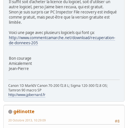
Il suffit soit d'acheter la licence du logiciel, soit d'utiliser un
autre logiciel, perso j'aime bien recuva, qui est gratuit.
Sinon je suis surpris car PC Inspector File recovery est indiqué
comme gratuit, mais peut-être que la version gratuite est
limitée.
Voici une page avec plusieurs logiciels qui font ça:
http://www.commentcamarche.net/download/recuperation-
de-donnees-205
Bon courage
Amicalement
Jean-Pierre
Canon 1D MarkIV Canon 70-200 f2.8 L; Sigma 120-300 f2.8 OS;
Tamron 90 macro SP
http://www.jpbernard.fr
gélinotte
20 Octobre 2013, 10:29:09
#8