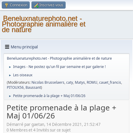
Connexion
Inscrivez-vous
Beneluxnaturephoto.net -
Photographie animalière et
de nature
Menu principal
Beneluxnaturephoto.net - Photographie animalière et de nature
Images - Ne postez qu'un fil par semaine et par galerie !
►
Les oiseaux
►
(Modérateurs:
Nicolas Brusselaers
,
caty
,
Matys
,
ROMU
,
cauet_francis
,
PITOUX56
,
Baussant
)
Petite promenade à la plage + Maj 01/06/26
►
Petite promenade à la plage +
Maj 01/06/26
Démarré par gaetan, 14 Décembre 2021, 21:52:47
0 Membres et 4 Invités sur ce sujet