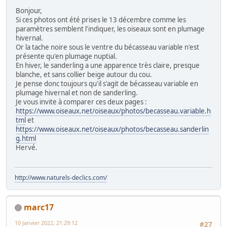
Bonjour,
Si ces photos ont été prises le 13 décembre comme les
paramètres semblent l'indiquer, les oiseaux sont en plumage
hivernal.
Or la tache noire sous le ventre du bécasseau variable n'est
présente qu'en plumage nuptial.
En hiver, le sanderling a une apparence très claire, presque
blanche, et sans collier beige autour du cou.
Je pense donc toujours qu'il s'agit de bécasseau variable en
plumage hivernal et non de sanderling.
Je vous invite à comparer ces deux pages :
https://www.oiseaux.net/oiseaux/photos/becasseau.variable.h
tml
et
https://www.oiseaux.net/oiseaux/photos/becasseau.sanderlin
g.html
Hervé.
http://www.naturels-declics.com/
marc17
10 Janvier 2022, 21:29:12
#27