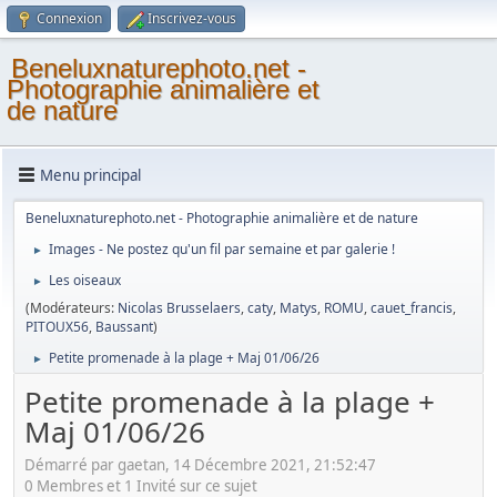
Connexion
Inscrivez-vous
Beneluxnaturephoto.net -
Photographie animalière et
de nature
Menu principal
Beneluxnaturephoto.net - Photographie animalière et de nature
Images - Ne postez qu'un fil par semaine et par galerie !
►
Les oiseaux
►
(Modérateurs:
Nicolas Brusselaers
,
caty
,
Matys
,
ROMU
,
cauet_francis
,
PITOUX56
,
Baussant
)
Petite promenade à la plage + Maj 01/06/26
►
Petite promenade à la plage +
Maj 01/06/26
Démarré par gaetan, 14 Décembre 2021, 21:52:47
0 Membres et 1 Invité sur ce sujet