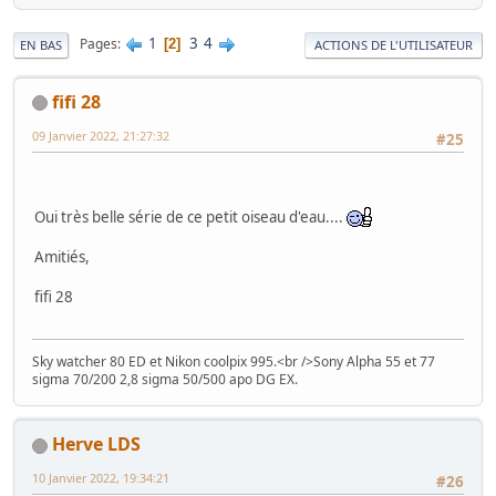
1
3
4
Pages
2
EN BAS
ACTIONS DE L'UTILISATEUR
fifi 28
09 Janvier 2022, 21:27:32
#25
Oui très belle série de ce petit oiseau d'eau....
Amitiés,
fifi 28
Sky watcher 80 ED et Nikon coolpix 995.<br />Sony Alpha 55 et 77
sigma 70/200 2,8 sigma 50/500 apo DG EX.
Herve LDS
10 Janvier 2022, 19:34:21
#26