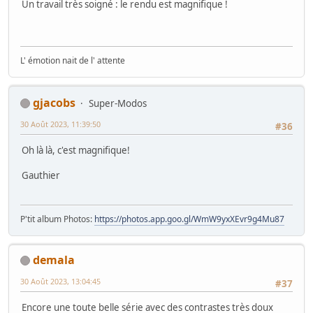
Un travail très soigné : le rendu est magnifique !
L' émotion nait de l' attente
gjacobs
Super-Modos
30 Août 2023, 11:39:50
#36
Oh là là, c'est magnifique!
Gauthier
P'tit album Photos:
https://photos.app.goo.gl/WmW9yxXEvr9g4Mu87
demala
30 Août 2023, 13:04:45
#37
Encore une toute belle série avec des contrastes très doux