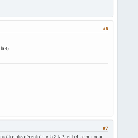
#6
la 4)
#7
 être plus décentré sur la 2, la 3, et la 4, ce qui, pour