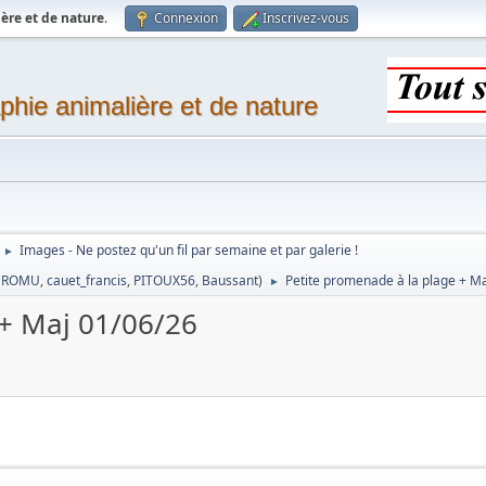
ère et de nature
.
Connexion
Inscrivez-vous
phie animalière et de nature
Images - Ne postez qu'un fil par semaine et par galerie !
►
,
ROMU
,
cauet_francis
,
PITOUX56
,
Baussant
)
Petite promenade à la plage + M
►
 + Maj 01/06/26