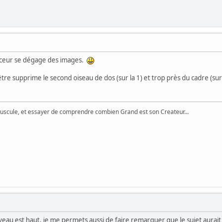
ouceur se dégage des images.
t être supprime le second oiseau de dos (sur la 1) et trop près du cadre (sur 
uscule, et essayer de comprendre combien Grand est son Createur...
veau est haut, je me permets aussi de faire remarquer que le sujet aurait pu