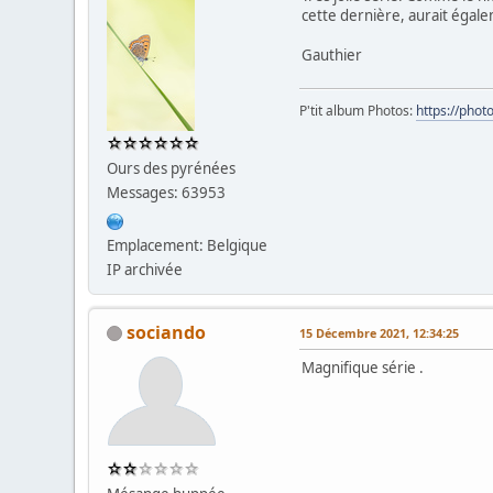
cette dernière, aurait égale
Gauthier
P'tit album Photos:
https://pho
Ours des pyrénées
Messages: 63953
Emplacement: Belgique
IP archivée
sociando
15 Décembre 2021, 12:34:25
Magnifique série .