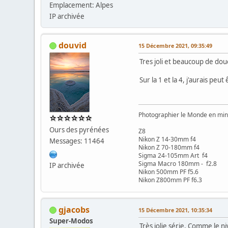
Emplacement: Alpes
IP archivée
douvid
15 Décembre 2021, 09:35:49
Tres joli et beaucoup de d
Sur la 1 et la 4, j'aurais peu
Photographier le Monde en min
Ours des pyrénées
Z8
Nikon Z 14-30mm f4
Messages: 11464
Nikon Z 70-180mm f4
Sigma 24-105mm Art f4
Sigma Macro 180mm - f2.8
IP archivée
Nikon 500mm PF f5.6
Nikon Z800mm PF f6.3
gjacobs
15 Décembre 2021, 10:35:34
Super-Modos
Très jolie série. Comme le ni