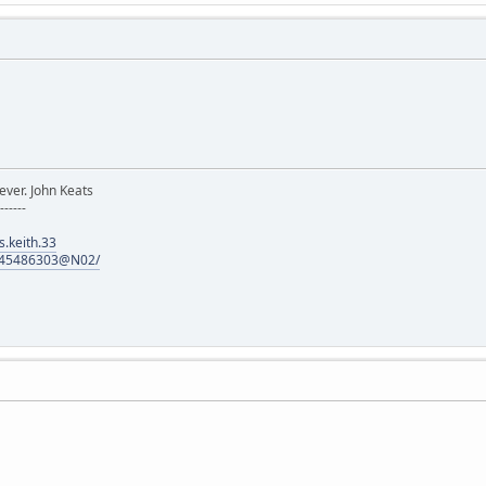
ever. John Keats
-------
.keith.33
s/145486303@N02/