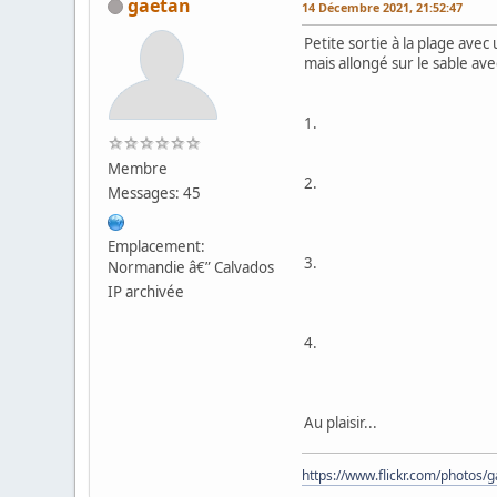
gaetan
14 Décembre 2021, 21:52:47
Petite sortie à la plage avec 
mais allongé sur le sable av
1.
Membre
2.
Messages: 45
Emplacement:
3.
Normandie â€” Calvados
IP archivée
4.
Au plaisir...
https://www.flickr.com/photos/