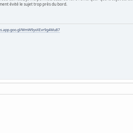
ment évité le sujet trop près du bord.
tos.app.goo.gl/WmW9yxXEvr9g4Mu87