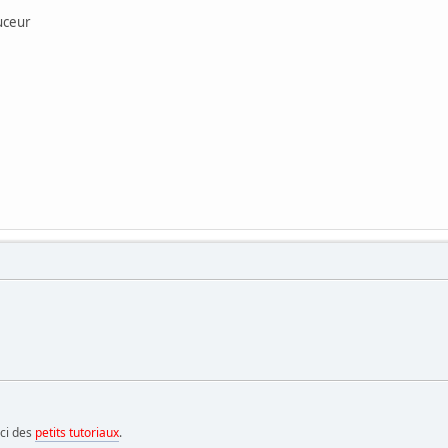
uceur
ici des
petits tutoriaux
.