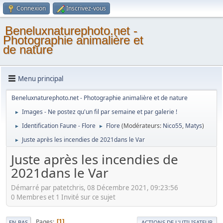
Connexion
Inscrivez-vous
Beneluxnaturephoto.net -
Photographie animalière et
de nature
Menu principal
Beneluxnaturephoto.net - Photographie animalière et de nature
Images - Ne postez qu'un fil par semaine et par galerie !
►
Identification Faune - Flore
Flore
(Modérateurs:
Nico55
,
Matys
)
►
►
Juste après les incendies de 2021dans le Var
►
Juste après les incendies de
2021dans le Var
Démarré par patetchris, 08 Décembre 2021, 09:23:56
0 Membres et 1 Invité sur ce sujet
Pages
1
EN BAS
ACTIONS DE L'UTILISATEUR