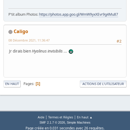
P'tit album Photos:
https://photos.app.goo.gl/WmW9yxXEvr9g4Mu87
Caligo
08 Décembre 2021, 11:36:47
#2
Jr dirais bien
Hyalinus invisibilis
...
Pages
1
EN HAUT
ACTIONS DE L'UTILISATEUR
|
|
Aide
Termes et Règles
En haut ▲
,
SMF 2.1.7 © 2026
Simple Machines
Page créée en 0.031 secondes avec 26 requêtes.