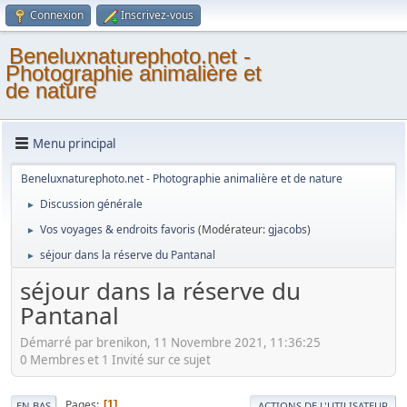
Connexion
Inscrivez-vous
Beneluxnaturephoto.net -
Photographie animalière et
de nature
Menu principal
Beneluxnaturephoto.net - Photographie animalière et de nature
Discussion générale
►
Vos voyages & endroits favoris
(Modérateur:
gjacobs
)
►
séjour dans la réserve du Pantanal
►
séjour dans la réserve du
Pantanal
Démarré par brenikon, 11 Novembre 2021, 11:36:25
0 Membres et 1 Invité sur ce sujet
Pages
1
EN BAS
ACTIONS DE L'UTILISATEUR