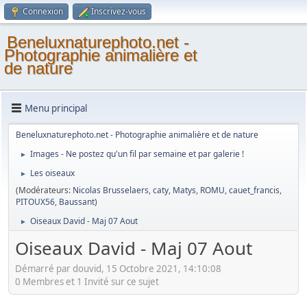
Connexion
Inscrivez-vous
Beneluxnaturephoto.net -
Photographie animalière et
de nature
Menu principal
Beneluxnaturephoto.net - Photographie animalière et de nature
Images - Ne postez qu'un fil par semaine et par galerie !
►
Les oiseaux
►
(Modérateurs:
Nicolas Brusselaers
,
caty
,
Matys
,
ROMU
,
cauet_francis
,
PITOUX56
,
Baussant
)
Oiseaux David - Maj 07 Aout
►
Oiseaux David - Maj 07 Aout
Démarré par douvid, 15 Octobre 2021, 14:10:08
0 Membres et 1 Invité sur ce sujet