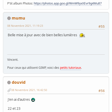
P'tit album Photos:
https://photos.app.goo.gl/WmW9yxXEvr9g4Mu87
mumu
08 Novembre 2021, 11:19:23
#55
Belle mise à jour avec de bien belles lumières
Vincent.
Pour ceux qui utilisent GIMP, voici des
petits tutoriaux
.
douvid
08 Novembre 2021, 16:42:50
#56
J'en ai d'autres
22 et 23