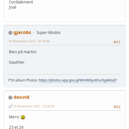
Cordialement
José
gjacobs
Super-Modos
10 Novembre 2021, 10:10:49
#61
Bien joli martin!
Gauthier
P'tit album Photos:
https://photos.app.goo.gl/WmW9yxXEvr9g4Mu87
douvid
10 Novembre 2021, 13:28:26
#62
Merci
25 et 26