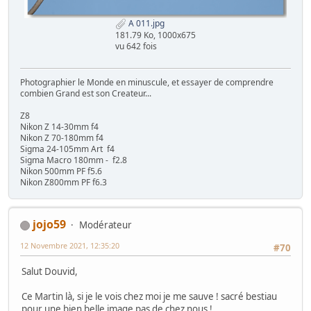
A 011.jpg
181.79 Ko, 1000x675
vu 642 fois
Photographier le Monde en minuscule, et essayer de comprendre
combien Grand est son Createur...
Z8
Nikon Z 14-30mm f4
Nikon Z 70-180mm f4
Sigma 24-105mm Art f4
Sigma Macro 180mm - f2.8
Nikon 500mm PF f5.6
Nikon Z800mm PF f6.3
jojo59
Modérateur
12 Novembre 2021, 12:35:20
#70
Salut Douvid,
Ce Martin là, si je le vois chez moi je me sauve ! sacré bestiau
pour une bien belle image pas de chez nous !