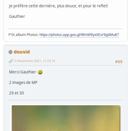
Je préfère cette dernière, plus douce, et pour le reflet!
Gauthier
P'tit album Photos:
https://photos.app.goo.gl/WmW9yxXEvr9g4Mu87
douvid
12 Novembre 2021, 11:23:14
#69
Merci Gauthier
2 images de MP
29 et 30