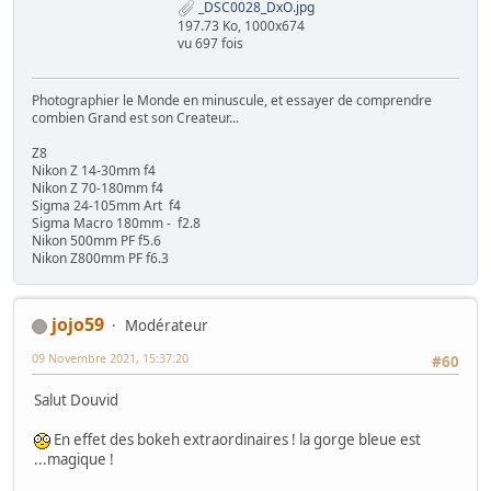
_DSC0028_DxO.jpg
197.73 Ko, 1000x674
vu 697 fois
Photographier le Monde en minuscule, et essayer de comprendre
combien Grand est son Createur...
Z8
Nikon Z 14-30mm f4
Nikon Z 70-180mm f4
Sigma 24-105mm Art f4
Sigma Macro 180mm - f2.8
Nikon 500mm PF f5.6
Nikon Z800mm PF f6.3
jojo59
Modérateur
09 Novembre 2021, 15:37:20
#60
Salut Douvid
En effet des bokeh extraordinaires ! la gorge bleue est
...magique !