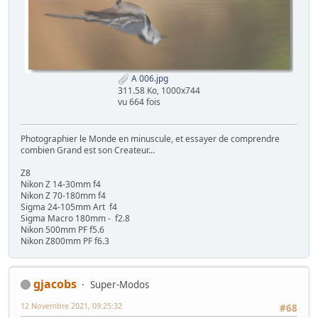
A 006.jpg
311.58 Ko, 1000x744
vu 664 fois
Photographier le Monde en minuscule, et essayer de comprendre
combien Grand est son Createur...
Z8
Nikon Z 14-30mm f4
Nikon Z 70-180mm f4
Sigma 24-105mm Art f4
Sigma Macro 180mm - f2.8
Nikon 500mm PF f5.6
Nikon Z800mm PF f6.3
gjacobs
Super-Modos
12 Novembre 2021, 09:25:32
#68