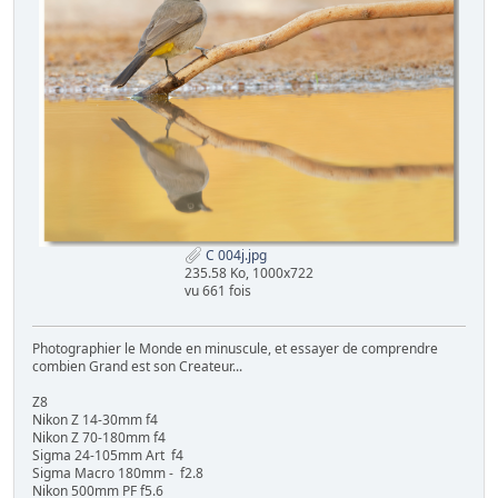
C 004j.jpg
235.58 Ko, 1000x722
vu 661 fois
Photographier le Monde en minuscule, et essayer de comprendre
combien Grand est son Createur...
Z8
Nikon Z 14-30mm f4
Nikon Z 70-180mm f4
Sigma 24-105mm Art f4
Sigma Macro 180mm - f2.8
Nikon 500mm PF f5.6