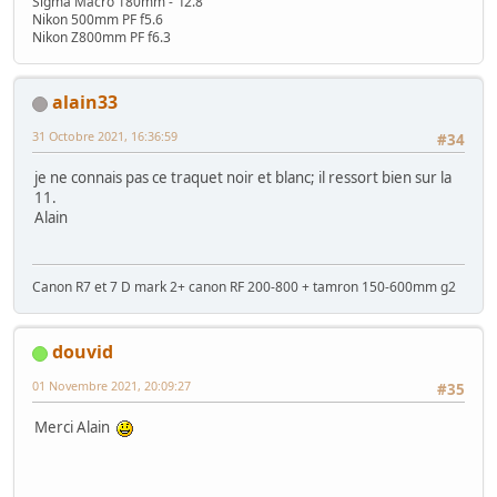
Sigma Macro 180mm - f2.8
Nikon 500mm PF f5.6
Nikon Z800mm PF f6.3
alain33
31 Octobre 2021, 16:36:59
#34
je ne connais pas ce traquet noir et blanc; il ressort bien sur la
11.
Alain
Canon R7 et 7 D mark 2+ canon RF 200-800 + tamron 150-600mm g2
douvid
01 Novembre 2021, 20:09:27
#35
Merci Alain