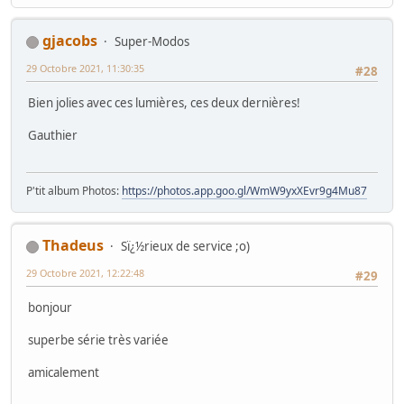
gjacobs
Super-Modos
29 Octobre 2021, 11:30:35
#28
Bien jolies avec ces lumières, ces deux dernières!
Gauthier
P'tit album Photos:
https://photos.app.goo.gl/WmW9yxXEvr9g4Mu87
Thadeus
Sï¿½rieux de service ;o)
29 Octobre 2021, 12:22:48
#29
bonjour
superbe série très variée
amicalement