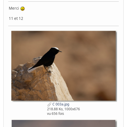
Merci
11 et 12
C 003a.jpg
218.88 Ko, 1000x676
vu 656 fois