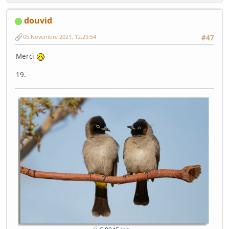
douvid
05 Novembre 2021, 12:29:54
#47
Merci
19.