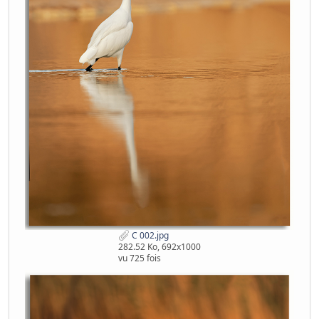
C 002.jpg
282.52 Ko, 692x1000
vu 725 fois