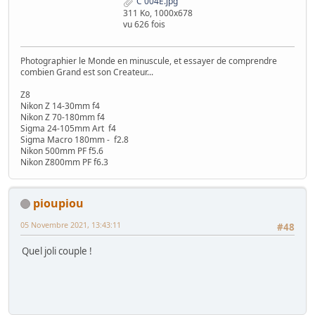
C 004E.jpg
311 Ko, 1000x678
vu 626 fois
Photographier le Monde en minuscule, et essayer de comprendre
combien Grand est son Createur...
Z8
Nikon Z 14-30mm f4
Nikon Z 70-180mm f4
Sigma 24-105mm Art f4
Sigma Macro 180mm - f2.8
Nikon 500mm PF f5.6
Nikon Z800mm PF f6.3
pioupiou
05 Novembre 2021, 13:43:11
#48
Quel joli couple !