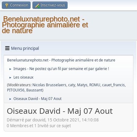
Connexion
Inscrivez-vous
Beneluxnaturephoto.net -
Photographie animalière et
de nature
Menu principal
Beneluxnaturephoto.net - Photographie animalière et de nature
Images - Ne postez qu'un fil par semaine et par galerie !
►
Les oiseaux
►
(Modérateurs:
Nicolas Brusselaers
,
caty
,
Matys
,
ROMU
,
cauet_francis
,
PITOUX56
,
Baussant
)
Oiseaux David - Maj 07 Aout
►
Oiseaux David - Maj 07 Aout
Démarré par douvid, 15 Octobre 2021, 14:10:08
0 Membres et 1 Invité sur ce sujet