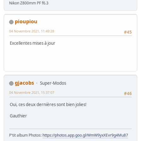
Nikon Z800mm PF f6.3
pioupiou
04 Novembre 2021, 11:49:28
#45
Excellentes mises à jour
gjacobs
Super-Modos
04 Novembre 2021, 15:37:07
#46
Oui, ces deux dernières sont bien jolies!
Gauthier
P'tit album Photos:
https://photos.app.goo.gl/WmW9yxXEvr9g4Mu87