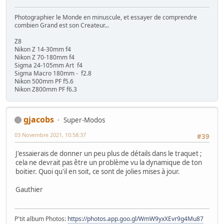
Photographier le Monde en minuscule, et essayer de comprendre
combien Grand est son Createur...
Z8
Nikon Z 14-30mm f4
Nikon Z 70-180mm f4
Sigma 24-105mm Art f4
Sigma Macro 180mm - f2.8
Nikon 500mm PF f5.6
Nikon Z800mm PF f6.3
gjacobs
Super-Modos
03 Novembre 2021, 10:58:37
#39
J'essaierais de donner un peu plus de détails dans le traquet ;
cela ne devrait pas être un problème vu la dynamique de ton
boitier. Quoi qu'il en soit, ce sont de jolies mises à jour.
Gauthier
P'tit album Photos:
https://photos.app.goo.gl/WmW9yxXEvr9g4Mu87