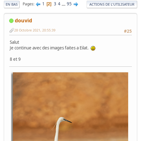
1
3
4
...
95
Pages
2
EN BAS
ACTIONS DE L'UTILISATEUR
douvid
28 Octobre 2021, 20:55:39
#25
Salut
Je continue avec des images faites a Eilat.
8 et 9