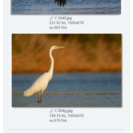
C 004f.jpg
231.92 Ko, 1000x678
vu 665 fois
C 004g.jpg
189.74 Ko, 1000x676
vu 679 fois