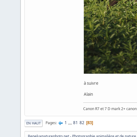
à suivre
Alain
Canon R7 et 7 D mark 2+ cano
1
...
81
82
Pages
83
EN HAUT
Beneluxnaturephoto.net - Photographie animalière et de nature