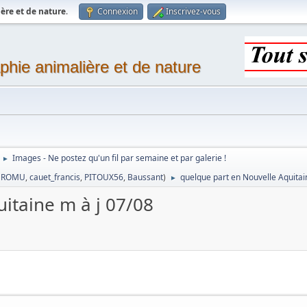
ère et de nature
.
Connexion
Inscrivez-vous
phie animalière et de nature
Images - Ne postez qu'un fil par semaine et par galerie !
►
,
ROMU
,
cauet_francis
,
PITOUX56
,
Baussant
)
quelque part en Nouvelle Aquitai
►
itaine m à j 07/08