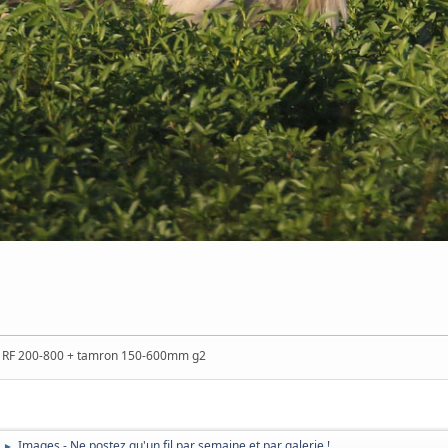
n RF 200-800 + tamron 150-600mm g2
Images - Ne postez qu'un fil par semaine et par galerie !
►