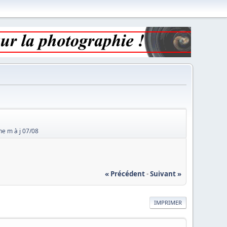
ne m à j 07/08
« Précédent
-
Suivant »
IMPRIMER