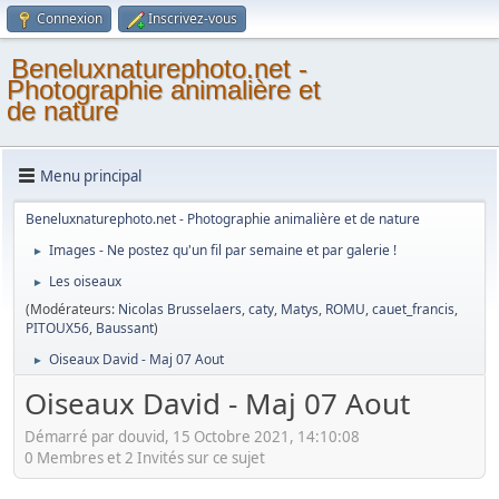
Connexion
Inscrivez-vous
Beneluxnaturephoto.net -
Photographie animalière et
de nature
Menu principal
Beneluxnaturephoto.net - Photographie animalière et de nature
Images - Ne postez qu'un fil par semaine et par galerie !
►
Les oiseaux
►
(Modérateurs:
Nicolas Brusselaers
,
caty
,
Matys
,
ROMU
,
cauet_francis
,
PITOUX56
,
Baussant
)
Oiseaux David - Maj 07 Aout
►
Oiseaux David - Maj 07 Aout
Démarré par douvid, 15 Octobre 2021, 14:10:08
0 Membres et 2 Invités sur ce sujet