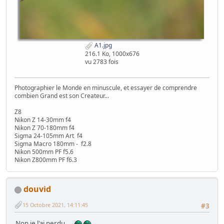
A1.jpg
216.1 Ko, 1000x676
vu 2783 fois
Photographier le Monde en minuscule, et essayer de comprendre
combien Grand est son Createur...
Z8
Nikon Z 14-30mm f4
Nikon Z 70-180mm f4
Sigma 24-105mm Art f4
Sigma Macro 180mm - f2.8
Nikon 500mm PF f5.6
Nikon Z800mm PF f6.3
douvid
15 Octobre 2021, 14:11:45
#3
Non je l'ai perdu....