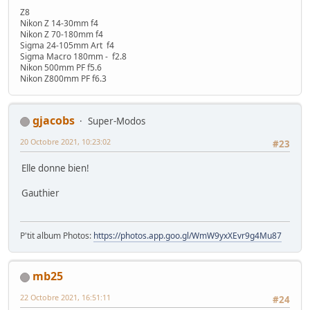
Z8
Nikon Z 14-30mm f4
Nikon Z 70-180mm f4
Sigma 24-105mm Art f4
Sigma Macro 180mm - f2.8
Nikon 500mm PF f5.6
Nikon Z800mm PF f6.3
gjacobs
Super-Modos
20 Octobre 2021, 10:23:02
#23
Elle donne bien!
Gauthier
P'tit album Photos:
https://photos.app.goo.gl/WmW9yxXEvr9g4Mu87
mb25
22 Octobre 2021, 16:51:11
#24