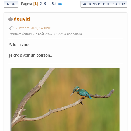
2
3
...
95
Pages
1
EN BAS
ACTIONS DE L'UTILISATEUR
douvid
15 Octobre 2021, 14:10:08
Dernière édition
: 07 Août 2026, 13:22:00 par douvid
Salut a vous
Je crois voir un poisson....