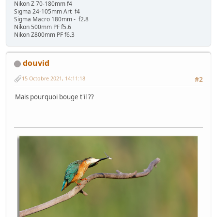
Nikon Z 70-180mm f4
Sigma 24-105mm Art f4
Sigma Macro 180mm - f2.8
Nikon 500mm PF f5.6
Nikon Z800mm PF f6.3
douvid
15 Octobre 2021, 14:11:18
#2
Mais pourquoi bouge t'il ??