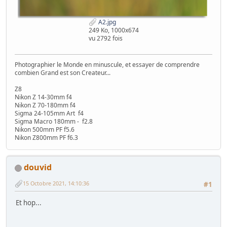
A2.jpg
249 Ko, 1000x674
vu 2792 fois
Photographier le Monde en minuscule, et essayer de comprendre
combien Grand est son Createur...
Z8
Nikon Z 14-30mm f4
Nikon Z 70-180mm f4
Sigma 24-105mm Art f4
Sigma Macro 180mm - f2.8
Nikon 500mm PF f5.6
Nikon Z800mm PF f6.3
douvid
15 Octobre 2021, 14:10:36
#1
Et hop...