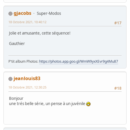
gjacobs
Super-Modos
18 Octobre 2021, 10:40:12
#17
Jolie et amusante, cette séquence!
Gauthier
P'tit album Photos:
https://photos.app.goo.gl/WmW9yxXEvr9g4Mu87
jeanlouis83
18 Octobre 2021, 12:30:25
#18
Bonjour
une trés belle série, un pense à un juvénile