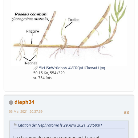
5icHSnWr0dppAJ4VCRQyUCkowuU.jpg
50.15 Ko, 554x329
vu 754 fois
diaph34
03 Mai 2021, 20:37:39
#3
Citation de: Nephrotome le 29 Avril 2021, 23:50:01
Le rhyzome du roseau commun est tracant.