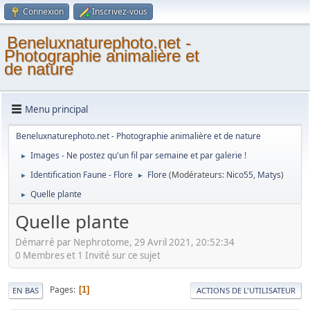
Connexion
Inscrivez-vous
Beneluxnaturephoto.net -
Photographie animalière et
de nature
Menu principal
Beneluxnaturephoto.net - Photographie animalière et de nature
Images - Ne postez qu'un fil par semaine et par galerie !
►
Identification Faune - Flore
Flore
(Modérateurs:
Nico55
,
Matys
)
►
►
Quelle plante
►
Quelle plante
Démarré par Nephrotome, 29 Avril 2021, 20:52:34
0 Membres et 1 Invité sur ce sujet
Pages
1
EN BAS
ACTIONS DE L'UTILISATEUR