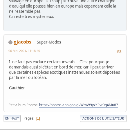
sauvage en europe. Du coup j'ai trouve une autre chataigne
d'eau qui elle pousse bien en europe mais cependant celle la
ne ressemble pas.
Ca reste tres mysterieux.
gjacobs
Super-Modos
06 Mai 2021, 11:18:40
#8
Il ne faut pas exclure certains invasifs... C'est pourquoi je
demandais aussi si c'était en bord de mer, car il peut arriver
que certaines espèces exotiques inattendues soient déposées
par la mer ou l'océan.
Gauthier
P'tit album Photos:
https://photos.app.goo.gl/WmW9yxXEvr9g4Mu87
Pages
1
EN HAUT
ACTIONS DE L'UTILISATEUR