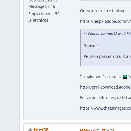
Messages: 646
Oui si j'en crois ce tableau :
Emplacement: 50
IP archivée
https://helpx.adobe.com/f
Citation de: tom38 le 12 M
Bonsoir,
Peut-on passer du 6.8 a
"simplement" pas sûr...
T
http://prdl-download.ad
En cas de difficultés, ce fil t
https://www.chassimages.co
tom38
14 Mars 2021, 19:57:23