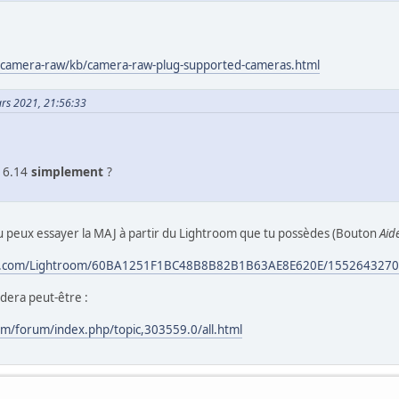
r/camera-raw/kb/camera-raw-plug-supported-cameras.html
ars 2021, 21:56:33
u 6.14
simplement
?
u peux essayer la MAJ à partir du Lightroom que tu possèdes (Bouton
Aid
obe.com/Lightroom/60BA1251F1BC48B8B82B1B63AE8E620E/1552643270
'aidera peut-être :
m/forum/index.php/topic,303559.0/all.html