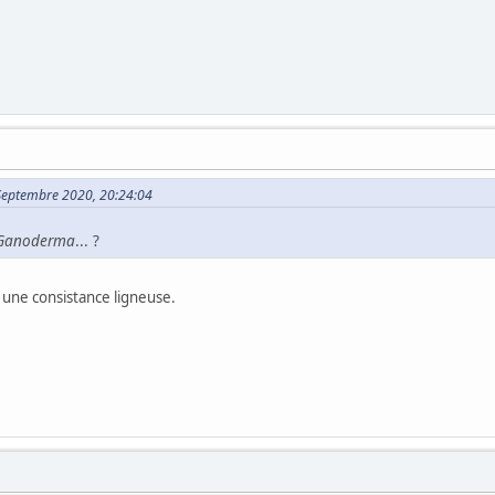
 Septembre 2020, 20:24:04
Ganoderma
... ?
a une consistance ligneuse.