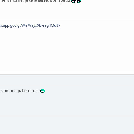
ent morflé, je te le laisse. Bon apétit!
tos.app.goo.gl/WmW9yxXEvr9g4Mu87
 y voir une pâtisserie !