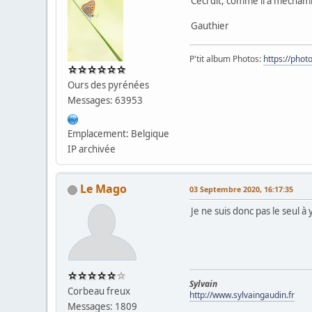
Ceci dit, comme il a méchamm
Gauthier
P'tit album Photos:
https://pho
Ours des pyrénées
Messages: 63953
Emplacement: Belgique
IP archivée
Le Mago
03 Septembre 2020, 16:17:35
Je ne suis donc pas le seul à
Sylvain
Corbeau freux
http://www.sylvaingaudin.fr
Messages: 1809