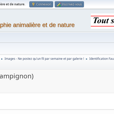
ère et de nature
.
Connexion
Inscrivez-vous
phie animalière et de nature
Images - Ne postez qu'un fil par semaine et par galerie !
Identification Fau
►
►
Champignon)