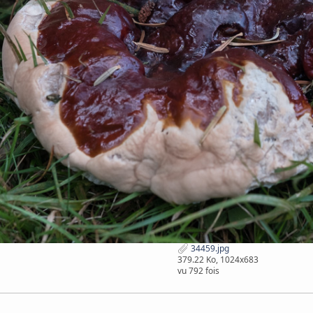
34459.jpg
379.22 Ko, 1024x683
vu 792 fois