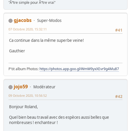
"Ãªtre simple pour Ãªtre vrai"
gjacobs
Super-Modos
07 Octobre 2020, 15:32:11
#41
Ca continue dans la même superbe veine!
Gauthier
P'tit album Photos:
https://photos.app.goo.gl/WmW9yxXEvr9g4Mu87
jojo59
Modérateur
09 Octobre 2020, 10:56:52
#42
Bonjour Roland,
Quel bien beau travail avec des espèces aussi belles que
nombreuses ! enchanteur !