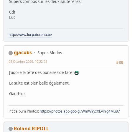
Supers compos sur les deux sauterelles !
Cdt
Luc
http://www.lucpatureau.be
gjacobs
Super-Modos
05 Octobre 2020, 10:22:22
#39
J'adore la tête des punaises de face!
La suite est bien belle également.
Gauthier
P'tit album Photos:
https://photos.app.goo.gl/WmW9yxXEvr9g4Mu87
Roland RIPOLL