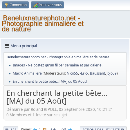
Connexion
Inscrivez-vous
Beneluxnaturephoto.net -
Photographie animalière et
de nature
Menu principal
Beneluxnaturephoto.net - Photographie animalière et de nature
Images - Ne postez qu'un fil par semaine et par galerie !
►
Macro Animalière
(Modérateurs:
Nico55
,
-Eric-
,
Baussant
,
jojo59
)
►
En cherchant la petite bête... [MAJ du 05 Août]
►
En cherchant la petite bête...
[MAJ du 05 Août]
Démarré par Roland RIPOLL, 02 Septembre 2020, 10:21:21
0 Membres et 1 Invité sur ce sujet
1
3
4
...
60
Pages
2
EN BAS
ACTIONS DE L'UTILISATEUR