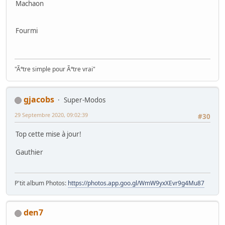
Machaon
Fourmi
"Ãªtre simple pour Ãªtre vrai"
gjacobs
Super-Modos
29 Septembre 2020, 09:02:39
#30
Top cette mise à jour!
Gauthier
P'tit album Photos:
https://photos.app.goo.gl/WmW9yxXEvr9g4Mu87
den7