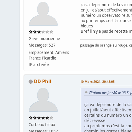
ça va déprendre de la saiso
en juillet/aout effectivement 
numéro un observatoire suré
au printemps c'est la course
bleues
Bref il n'y a pas de recette mi
Grive musicienne
Messages: 527
passage du orange au rouge, ça 
Emplacement: Amiens
France Picardie
IP archivée
DD Phil
10 Mars 2021, 20:48:05
Citation de: jmr80 le 03 S
ça va déprendre de la sa
en juillet/aout effectivem
certains du numéro un ob
d'écrevisse
Corbeau freux
au printemps c'est la cou
chemin les gorges bleue
Messages: 1652