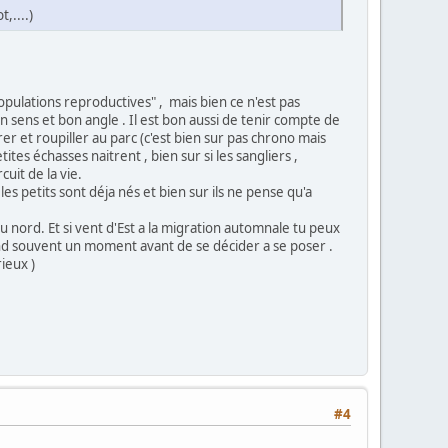
,....)
pulations reproductives" , mais bien ce n'est pas
on sens et bon angle . Il est bon aussi de tenir compte de
er et roupiller au parc (c'est bien sur pas chrono mais
ites échasses naitrent , bien sur si les sangliers ,
cuit de la vie.
les petits sont déja nés et bien sur ils ne pense qu'a
du nord. Et si vent d'Est a la migration automnale tu peux
nd souvent un moment avant de se décider a se poser .
ieux )
#4