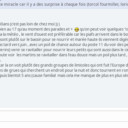
te miracle car il y a des surprise à chaque fois (torcol fourmiller, loriot
0ans (c'est pas loin de chez moi )) )
t bien au 17 qu'au moment des parades et +
qu'on peut voir quelques "co
 la météo , le vent d'ouest est préférable car les piafs arrivent dans le b
sont plutôt sur le bassin pour se nourrir et marée haute ils viennent digér
us tard vers juin , avec un poil de chance autour du poste 11 du voir des pet
ins) venir se ravitailler pour nourrir leurs petits qui sont aussi dans le cir
ute voir les martins se ravitailler dans l'eau douce mais un poil plus tard , 
.
car la on voit plutôt des grands groupes de limicoles qui ont fuit l'Europe 
s de grues qui cherchent un endroit pour la nuit et donc tournent en ro
epuis bientot 5 ans (cause familial mais cela me manque de plus en plus sér