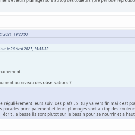
ement et leurs plumages sont au top des couleurs (pré période reproduct
Mai 2021, 19:23:03
teur le 26 Avril 2021, 15:55:32
ochainement.
oment au niveau des observations ?
que régulièrement leurs suivi des piafs . Si tu y va vers fin mai c'est 
es parades principalement et leurs plumages sont au top des couleurs
crit , a basse ils sont plutot sur le bassin pour se nourrir et a haut