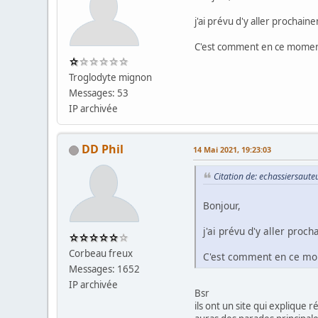
j'ai prévu d'y aller prochain
C'est comment en ce moment
Troglodyte mignon
Messages: 53
IP archivée
DD Phil
14 Mai 2021, 19:23:03
Citation de: echassiersaute
Bonjour,
j'ai prévu d'y aller proc
Corbeau freux
C'est comment en ce mo
Messages: 1652
IP archivée
Bsr
ils ont un site qui explique r