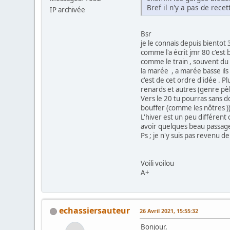
Bref il n'y a pas de recet
IP archivée
Bsr
je le connais depuis bientot 3
comme l'a écrit jmr 80 c'es
comme le train , souvent du a
la marée , a marée basse ils 
c'est de cet ordre d'idée . Pl
renards et autres (genre pèler
Vers le 20 tu pourras sans do
bouffer (comme les nôtres ))
L'hiver est un peu différent 
avoir quelques beau passage
Ps ; je n'y suis pas revenu d
Voili voilou
A+
echassiersauteur
26 Avril 2021, 15:55:32
Bonjour,