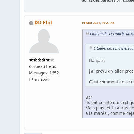
auras des parades principal
DD Phil
14 Mai 2021, 19:27:45
Citation de: DD Phil le 14 
Citation de: echassiersau
Bonjour,
Corbeau freux
j'ai prévu d'y aller pr
Messages: 1652
IP archivée
C'est comment en ce m
Bsr
ils ont un site qui expli
Mais plus tot tu auras d
a la marée , comme déja é