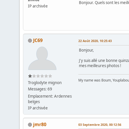
Bonjour. Quels sont les meil
IP archivée
JC69
22 Août 2020, 10:25:43
Bonjour,
J'y suis allé une bonne quinza
mes meilleures photos !
My name was Boum, Youplabo
Troglodyte mignon
Messages: 69
Emplacement: Ardennes
belges
IP archivée
jmr80
03 Septembre 2020, 00:12:56