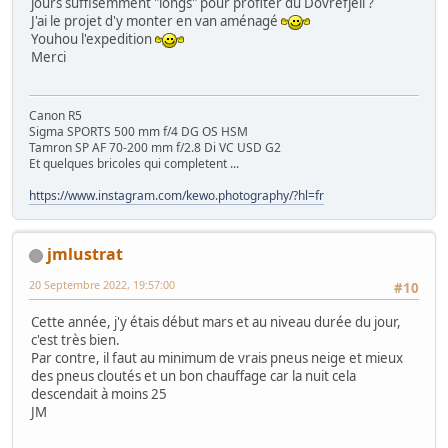
jours suffisemment "longs" pour profiter du Dovrefjell ?
J'ai le projet d'y monter en van aménagé
Youhou l'expedition
Merci
Canon R5
Sigma SPORTS 500 mm f/4 DG OS HSM
Tamron SP AF 70-200 mm f/2.8 Di VC USD G2
Et quelques bricoles qui completent ...
https://www.instagram.com/kewo.photography/?hl=fr
jmlustrat
20 Septembre 2022, 19:57:00
#10
Cette année, j'y étais début mars et au niveau durée du jour,
c'est très bien.
Par contre, il faut au minimum de vrais pneus neige et mieux
des pneus cloutés et un bon chauffage car la nuit cela
descendait à moins 25
JM