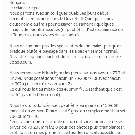
Bonjour,
Je relance ce post.
Nous partons avec un collègues quelques jours début
décembre en bivouac dans le Dovrefjell. Quelques jours
d'autonomie au frais pour essayer de ramener quelques
images de boeufs musqués (et peut être d'autres animaux de
la Toundra si nous avons de la chance).
Nous ne sommes pas des spécialistes de l'animalier puisqu'on
pratique plutôt le paysage dans les alpes en temps normal.
Nos interrogations portent donc sur les focales sur ce genre
de secteurs.
Nous sommes en Nikon hybrides (nous partons avec un Z7II et
un Z9). Nous possédons chacun un 70-200 f/2.8 avec chacun
un TC2x (les dernières versions Z).
Ce qui nous fait au mieux des 400mm f/5.6 (sachant que c'est
du TC, pas du 400mm natif).
Nous hésitons donc à louer, peut être au moins un 150-600
mm soit en version Tamron soit Sigma en remplacement du set
70-200mm + TC.
Pensez vous que ce soit utile ou au contraire dommage de se
priver de 70-200mm f/2.8 pour des photos plus "d'ambiances",
bref nous sommes preneurs de tous les conseils possibles sur