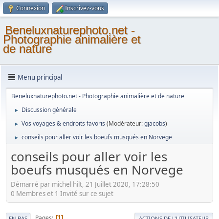
Connexion
Inscrivez-vous
Beneluxnaturephoto.net -
Photographie animalière et
de nature
Menu principal
Beneluxnaturephoto.net - Photographie animalière et de nature
Discussion générale
►
Vos voyages & endroits favoris
(Modérateur:
gjacobs
)
►
conseils pour aller voir les boeufs musqués en Norvege
►
conseils pour aller voir les
boeufs musqués en Norvege
Démarré par michel hilt, 21 Juillet 2020, 17:28:50
0 Membres et 1 Invité sur ce sujet
Pages
1
EN BAS
ACTIONS DE L'UTILISATEUR