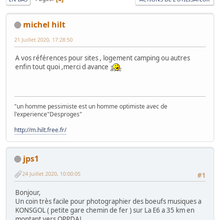
michel hilt
21 Juillet 2020, 17:28:50
A vos références pour sites , logement camping ou autres
enfin tout quoi ,merci d avance
"un homme pessimiste est un homme optimiste avec de
l'experience"Desproges"
http://m.hilt.free.fr/
jps1
24 Juillet 2020, 10:00:05
#1
Bonjour,
Un coin très facile pour photographier des boeufs musiques a
KONSGOL ( petite gare chemin de fer ) sur La E6 a 35 km en
montant vers OPPDAL