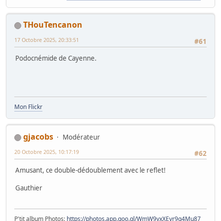
THouTencanon
17 Octobre 2025, 20:33:51
#61
Podocnémide de Cayenne.
Mon Flickr
gjacobs
Modérateur
20 Octobre 2025, 10:17:19
#62
Amusant, ce double-dédoublement avec le reflet!
Gauthier
P'tit album Photos:
https://photos.app.goo.gl/WmW9yxXEvr9g4Mu87