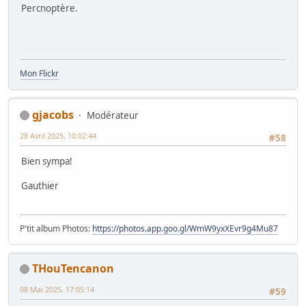
Percnoptère.
Mon Flickr
gjacobs
Modérateur
28 Avril 2025, 10:02:44
#58
Bien sympa!
Gauthier
P'tit album Photos:
https://photos.app.goo.gl/WmW9yxXEvr9g4Mu87
THouTencanon
08 Mai 2025, 17:05:14
#59