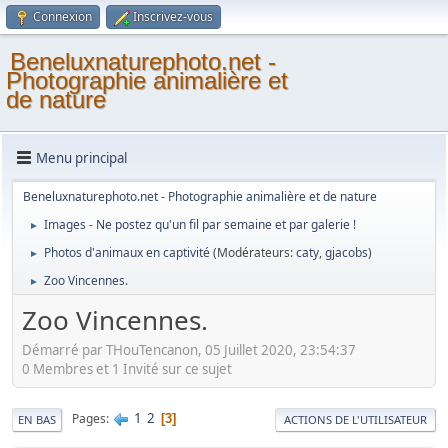
Connexion
Inscrivez-vous
Beneluxnaturephoto.net -
Photographie animalière et
de nature
Menu principal
Beneluxnaturephoto.net - Photographie animalière et de nature
Images - Ne postez qu'un fil par semaine et par galerie !
►
Photos d'animaux en captivité
(Modérateurs:
caty
,
gjacobs
)
►
Zoo Vincennes.
►
Zoo Vincennes.
Démarré par THouTencanon, 05 Juillet 2020, 23:54:37
0 Membres et 1 Invité sur ce sujet
1
2
Pages
3
EN BAS
ACTIONS DE L'UTILISATEUR