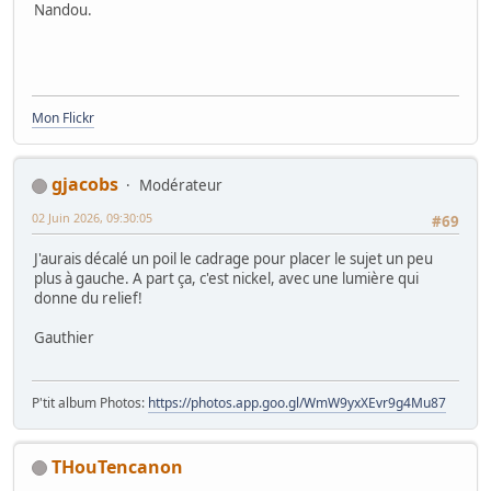
Nandou.
Mon Flickr
gjacobs
Modérateur
02 Juin 2026, 09:30:05
#69
J'aurais décalé un poil le cadrage pour placer le sujet un peu
plus à gauche. A part ça, c'est nickel, avec une lumière qui
donne du relief!
Gauthier
P'tit album Photos:
https://photos.app.goo.gl/WmW9yxXEvr9g4Mu87
THouTencanon