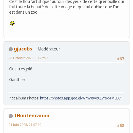
C'est le flou "artistique" autour des yeux de cette grenouille qui
fait toute la beauté de cette image et qui fait oublier que l'on
est dans un zoo.
gjacobs
Modérateur
28 Octobre 2025, 10:42:50
#67
Oui, très joli!
Gauthier
P'tit album Photos:
https://photos.app.goo.gl/WmW9yxXEvr9g4Mu87
THouTencanon
01 Juin 2026, 21:07:10
#68