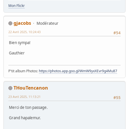
Mon Flickr
gjacobs
Modérateur
22 Avril 2025, 10:24:43
#54
Bien sympa!
Gauthier
P'tit album Photos:
https://photos.app.goo.gl/WmW9yxXEvr9g4Mu87
THouTencanon
23 Avril 2025, 11:13:21
#55
Merci de ton passage.
Grand hapalemur.