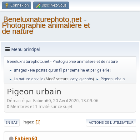
Connexion
Inscrivez-vous
Beneluxnaturephoto.net -
Photographie animalière et
de nature
Menu principal
Beneluxnaturephoto.net - Photographie animalière et de nature
Images - Ne postez qu'un fil par semaine et par galerie !
►
La nature en ville
(Modérateurs:
caty
,
gjacobs
)
Pigeon urbain
►
►
Pigeon urbain
Démarré par Fabien60, 20 Avril 2020, 13:09:06
0 Membres et 1 Invité sur ce sujet
Pages
1
EN BAS
ACTIONS DE L'UTILISATEUR
Fabien60