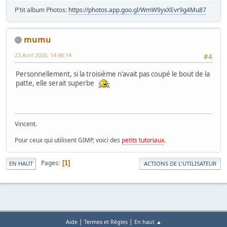
P'tit album Photos:
https://photos.app.goo.gl/WmW9yxXEvr9g4Mu87
mumu
23 Avril 2020, 14:48:14
#4
Personnellement, si la troisième n'avait pas coupé le bout de la
patte, elle serait superbe
Vincent.
Pour ceux qui utilisent GIMP, voici des
petits tutoriaux
.
Pages
1
EN HAUT
ACTIONS DE L'UTILISATEUR
|
|
Aide
Termes et Règles
En haut ▲