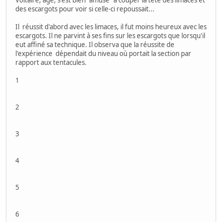
des escargots pour voir si celle-ci repoussait...
Il réussit d'abord avec les limaces, il fut moins heureux avec les
escargots. Il ne parvint à ses fins sur les escargots que lorsqu'il
eut affiné sa technique. Il observa que la réussite de
l'expérience dépendait du niveau où portait la section par
rapport aux tentacules.
1
2
3
4
5
6