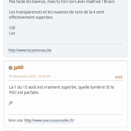
Pas facile les baveux, mais tu t'en sors avec maîtrise ! Bravo
Les transparences et les nuances de tons de la 4 sont
effectivement superbes.
Cdt
Luc
http://www.lucpatureau.be
jp60
19 Décembre 2021, 16:24:09
#49
La 1 du 15 août est vraiment superbe, quelle lumière! Et la
PDC est parfaite.
JP
Mon site:
http://www.avecousansailes.fr/