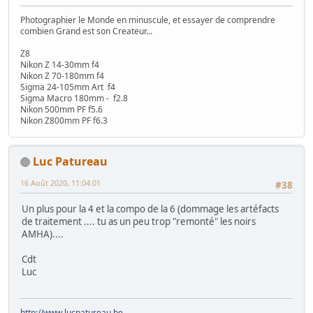
Photographier le Monde en minuscule, et essayer de comprendre
combien Grand est son Createur...
Z8
Nikon Z 14-30mm f4
Nikon Z 70-180mm f4
Sigma 24-105mm Art f4
Sigma Macro 180mm - f2.8
Nikon 500mm PF f5.6
Nikon Z800mm PF f6.3
Luc Patureau
16 Août 2020, 11:04:01
#38
Un plus pour la 4 et la compo de la 6 (dommage les artéfacts
de traitement .... tu as un peu trop "remonté" les noirs
AMHA)....
Cdt
Luc
http://www.lucpatureau.be