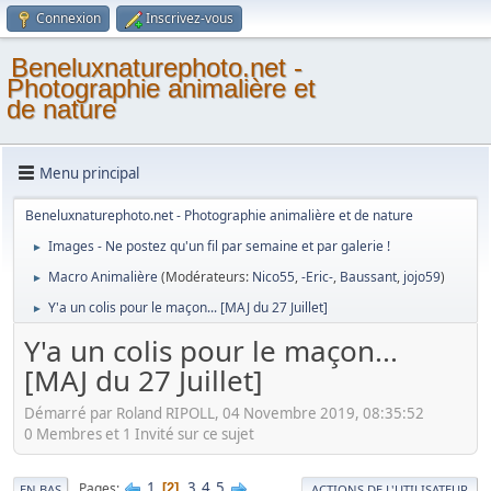
Connexion
Inscrivez-vous
Beneluxnaturephoto.net -
Photographie animalière et
de nature
Menu principal
Beneluxnaturephoto.net - Photographie animalière et de nature
Images - Ne postez qu'un fil par semaine et par galerie !
►
Macro Animalière
(Modérateurs:
Nico55
,
-Eric-
,
Baussant
,
jojo59
)
►
Y'a un colis pour le maçon... [MAJ du 27 Juillet]
►
Y'a un colis pour le maçon...
[MAJ du 27 Juillet]
Démarré par Roland RIPOLL, 04 Novembre 2019, 08:35:52
0 Membres et 1 Invité sur ce sujet
1
3
4
5
Pages
2
EN BAS
ACTIONS DE L'UTILISATEUR