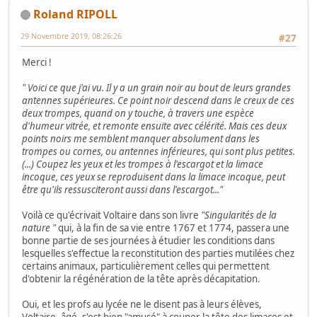
Roland RIPOLL
29 Novembre 2019, 08:26:26
#27
Merci !
" Voici ce que j'ai vu. Il y a un grain noir au bout de leurs grandes
antennes supérieures. Ce point noir descend dans le creux de ces
deux trompes, quand on y touche, à travers une espèce
d'humeur vitrée, et remonte ensuite avec célérité. Mais ces deux
points noirs me semblent manquer absolument dans les
trompes ou cornes, ou antennes inférieures, qui sont plus petites.
(...) Coupez les yeux et les trompes à l'escargot et la limace
incoque, ces yeux se reproduisent dans la limace incoque, peut
être qu'ils ressusciteront aussi dans l'escargot..."
Voilà ce qu'écrivait Voltaire dans son livre
"Singularités de la
nature "
qui, à la fin de sa vie entre 1767 et 1774, passera une
bonne partie de ses journées à étudier les conditions dans
lesquelles s'effectue la reconstitution des parties mutilées chez
certains animaux, particulièrement celles qui permettent
d'obtenir la régénération de la tête après décapitation.
Oui, et les profs au lycée ne le disent pas à leurs élèves,
Voltaire, âgé, s'est bien "amusé" à couper la tête des limaces et