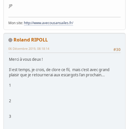
JP
Mon site:
http://www.avecousansailes.fr/
Roland RIPOLL
06 Décembre 2019, 08:18:14
#30
Merci à vous deux !
Il est temps, je crois, de clore ce fil, mais c'est avec grand
plaisir que je retournerai aux escargots l'an prochain...
1
2
3