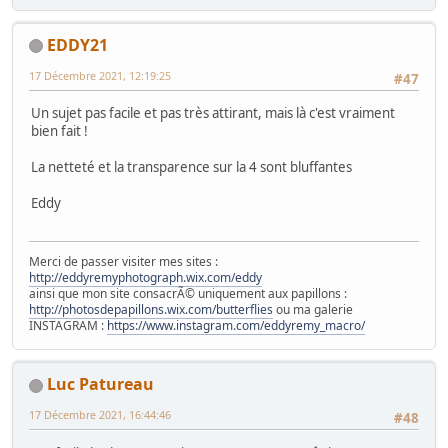
EDDY21
17 Décembre 2021, 12:19:25
#47
Un sujet pas facile et pas très attirant, mais là c'est vraiment
bien fait !
La netteté et la transparence sur la 4 sont bluffantes
Eddy
Merci de passer visiter mes sites :
http://eddyremyphotograph.wix.com/eddy
ainsi que mon site consacrÃ© uniquement aux papillons :
http://photosdepapillons.wix.com/butterflies
ou ma galerie
INSTAGRAM :
https://www.instagram.com/eddyremy_macro/
Luc Patureau
17 Décembre 2021, 16:44:46
#48