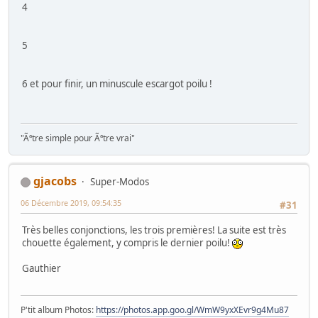
4
5
6 et pour finir, un minuscule escargot poilu !
"Ãªtre simple pour Ãªtre vrai"
gjacobs
Super-Modos
06 Décembre 2019, 09:54:35
#31
Très belles conjonctions, les trois premières! La suite est très
chouette également, y compris le dernier poilu!
Gauthier
P'tit album Photos:
https://photos.app.goo.gl/WmW9yxXEvr9g4Mu87