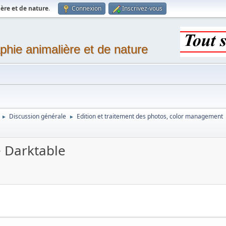
ère et de nature
.
Connexion
Inscrivez-vous
phie animalière et de nature
Discussion générale
Edition et traitement des photos, color management
►
►
e Darktable