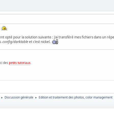
a
ement opté pour la solution suivante : j'ai transféré mes fichiers dans un
ns
.config/darktable
et c'est nickel.
ici des
petits tutoriaux
.
Discussion générale
Edition et traitement des photos, color management
►
►