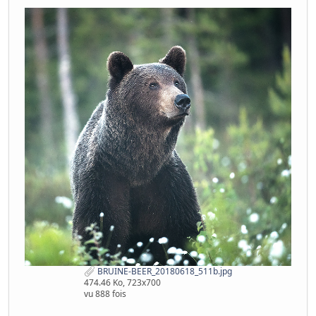
BRUINE-BEER_20180618_511b.jpg
474.46 Ko, 723x700
vu 888 fois