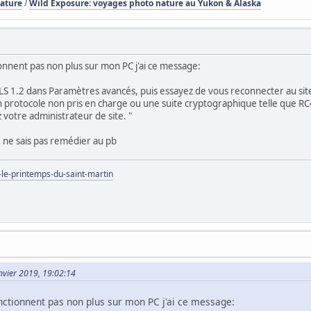
Nature
/
Wild Exposure: voyages photo nature au Yukon & Alaska
tionnent pas non plus sur mon PC j'ai ce message:
 TLS 1.2 dans Paramètres avancés, puis essayez de vous reconnecter au si
un protocole non pris en charge ou une suite cryptographique telle que RC4 
votre administrateur de site. "
je ne sais pas remédier au pb
-le-printemps-du-saint-martin
anvier 2019, 19:02:14
fonctionnent pas non plus sur mon PC j'ai ce message: