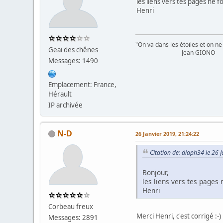
les liens vers tes pages ne 
Henri
"On va dans les étoiles et on ne 
Geai des chênes
Jean GIONO
Messages: 1490
Emplacement: France,
Hérault
IP archivée
N-D
26 Janvier 2019, 21:24:22
Citation de: diaph34 le 26 
Bonjour,
les liens vers tes pages
Henri
Corbeau freux
Merci Henri, c'est corrigé :-)
Messages: 2891