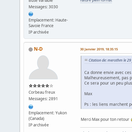
Buse variable
nature plein format
Messages: 3030
Emplacement: Haute-
Savoie France
IP archivée
N-D
30 Janvier 2019, 18:35:15
Citation de: merothm le 29
Ca donne envie avec ces 
Malheureusement, pas po
Ce sera pour un peu plus
Corbeau freux
Max
Messages: 2891
Ps : les liens marchent 
Emplacement: Yukon
(Canada)
Merci Max pour ton retour
IP archivée