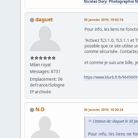
Nicolas Dory: Photographie 
daguet
30 Janvier 2019, 19:02:14
Pour info, les liens ne fonc
"Activez TLS 1.0, TLS 1.1 et
possible que ce site utilise 
comme sécurisée. Contactez 
et comme je suis une bille, 
Milan royal
Messages: 8731
https://www.blurb.fr/b/9645609
Emplacement: Ile
deFrance/Sologne
IP archivée
N-D
30 Janvier 2019, 19:20:24
Citation de: daguet le 30 J
Pour info, les liens ne 