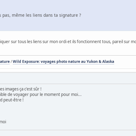
s pas, même les liens dans ta signature ?
liquer sur tous les liens sur mon ordi et ils fonctionnent tous, pareil su
Nature
/
Wild Exposure: voyages photo nature au Yukon & Alaska
s images ça c'est sûr !
ble de voyager pour le moment pour moi...
d peut-être !
 moi