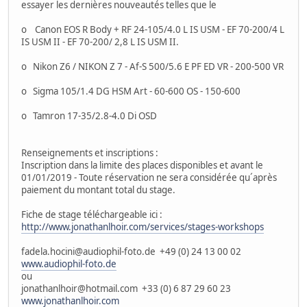
essayer les dernières nouveautés telles que le
o Canon EOS R Body + RF 24-105/4.0 L IS USM - EF 70-200/4 L
IS USM II - EF 70-200/ 2,8 L IS USM II.
o Nikon Z6 / NIKON Z 7 - Af-S 500/5.6 E PF ED VR - 200-500 VR
o Sigma 105/1.4 DG HSM Art - 60-600 OS - 150-600
o Tamron 17-35/2.8-4.0 Di OSD
Renseignements et inscriptions :
Inscription dans la limite des places disponibles et avant le
01/01/2019 - Toute réservation ne sera considérée qu´après
paiement du montant total du stage.
Fiche de stage téléchargeable ici :
http://www.jonathanlhoir.com/services/stages-workshops
fadela.hocini@audiophil-foto.de +49 (0) 24 13 00 02
www.audiophil-foto.de
ou
jonathanlhoir@hotmail.com +33 (0) 6 87 29 60 23
www.jonathanlhoir.com