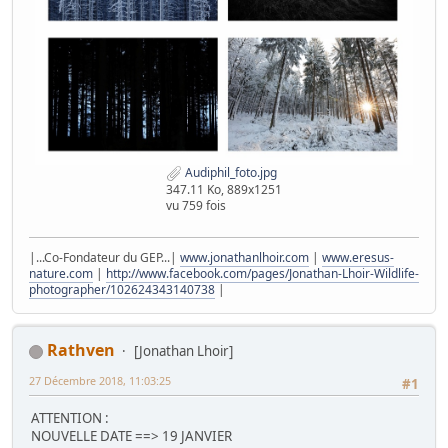
Audiphil_foto.jpg
347.11 Ko, 889x1251
vu 759 fois
|...Co-Fondateur du GEP...|
www.jonathanlhoir.com
|
www.eresus-
nature.com
|
http://www.facebook.com/pages/Jonathan-Lhoir-Wildlife-
photographer/102624343140738
|
Rathven
[Jonathan Lhoir]
27 Décembre 2018, 11:03:25
#1
ATTENTION :
NOUVELLE DATE ==> 19 JANVIER