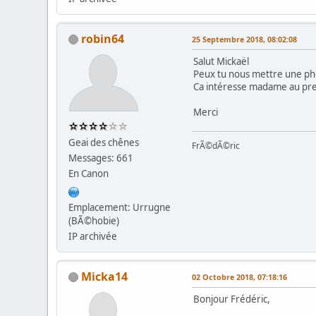
robin64
25 Septembre 2018, 08:02:08
Salut Mickaël
Peux tu nous mettre une pho
Ca intéresse madame au pre
Merci
Geai des chênes
FrÃ©dÃ©ric
Messages: 661
En Canon
Emplacement: Urrugne
(BÃ©hobie)
IP archivée
Micka14
02 Octobre 2018, 07:18:16
Bonjour Frédéric,