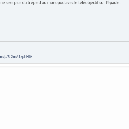
 me sers plus du trépied ou monopod avec le téléobjectif sur l'épaule.
com/p/B-2mA1xphN6/