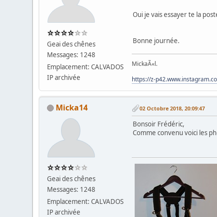
Oui je vais essayer te la post
Bonne journée.
Geai des chênes
Messages: 1248
MickaÃ«l.
Emplacement: CALVADOS
IP archivée
https://z-p42.www.instagram.
Micka14
02 Octobre 2018, 20:09:47
Bonsoir Frédéric,
Comme convenu voici les pho
Geai des chênes
Messages: 1248
Emplacement: CALVADOS
IP archivée