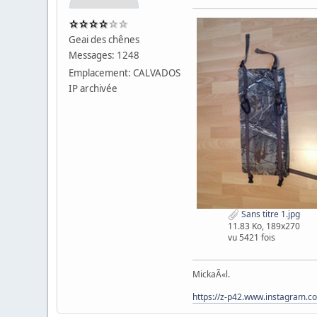
Geai des chênes
Messages: 1248
Emplacement: CALVADOS
IP archivée
Sans titre 1.jpg
11.83 Ko, 189x270
vu 5421 fois
MickaÃ«l.
https://z-p42.www.instagram.