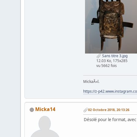
Sans titre 3.jpg
12.03 Ko, 175x285
vu 5662 fois
MickaÃ«l.
https://z-p42.www.instagram.
Micka14
02 Octobre 2018, 20:13:26
Désolé pour le format, avec la