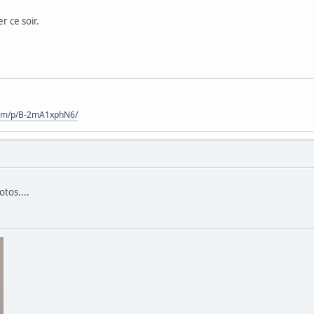
er ce soir.
com/p/B-2mA1xphN6/
tos....