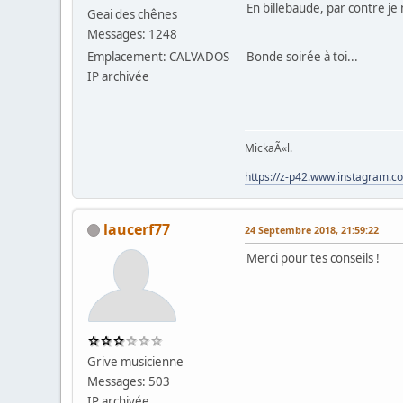
En billebaude, par contre je
Geai des chênes
Messages: 1248
Emplacement: CALVADOS
Bonde soirée à toi...
IP archivée
MickaÃ«l.
https://z-p42.www.instagram.
laucerf77
24 Septembre 2018, 21:59:22
Merci pour tes conseils !
Grive musicienne
Messages: 503
IP archivée