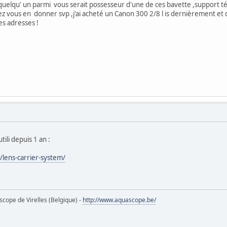
si quelqu' un parmi vous serait possesseur d'une de ces bavette ,support t
 vous en donner svp ,j'ai acheté un Canon 300 2/8 l is dernièrement et d
es adresses !
tili depuis 1 an :
/lens-carrier-system/
ope de Virelles (Belgique) -
http://www.aquascope.be/