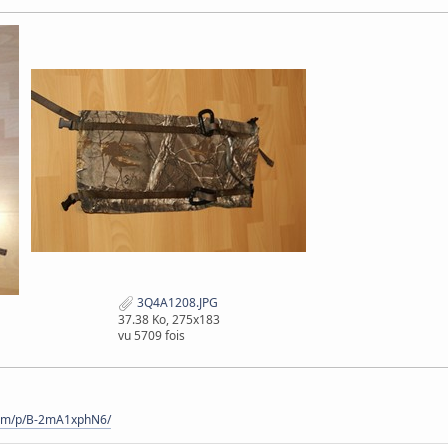
3Q4A1208.JPG
37.38 Ko, 275x183
vu 5709 fois
com/p/B-2mA1xphN6/