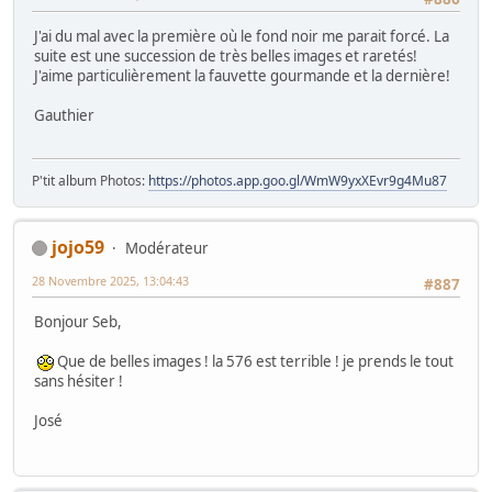
J'ai du mal avec la première où le fond noir me parait forcé. La
suite est une succession de très belles images et raretés!
J'aime particulièrement la fauvette gourmande et la dernière!
Gauthier
P'tit album Photos:
https://photos.app.goo.gl/WmW9yxXEvr9g4Mu87
jojo59
Modérateur
28 Novembre 2025, 13:04:43
#887
Bonjour Seb,
Que de belles images ! la 576 est terrible ! je prends le tout
sans hésiter !
José