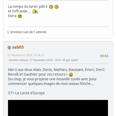
La compo du tarier pâtre
et l'offrande...
Extra
L' émotion nait de l' attente
seb65
27 Novembre 2025, 16:38:21
#884
Dernière édition
: 27 Novembre 2025, 16:41:39 par seb65
Merci aux deux Alain, Denis, Mathieu, Baussant, Emvri, Den7,
Benoît et Gauthier pour vos retours !
Du coup, je vous propose une nouvelle cuvée avec pour
commencer quelques images de mon oiseau fétiche...
571-Le Loriot d'Europe