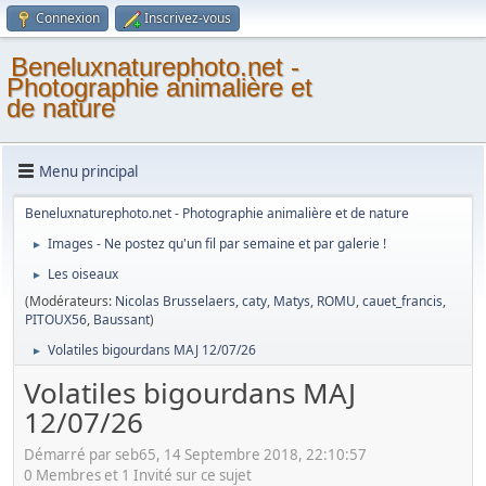
Connexion
Inscrivez-vous
Beneluxnaturephoto.net -
Photographie animalière et
de nature
Menu principal
Beneluxnaturephoto.net - Photographie animalière et de nature
Images - Ne postez qu'un fil par semaine et par galerie !
►
Les oiseaux
►
(Modérateurs:
Nicolas Brusselaers
,
caty
,
Matys
,
ROMU
,
cauet_francis
,
PITOUX56
,
Baussant
)
Volatiles bigourdans MAJ 12/07/26
►
Volatiles bigourdans MAJ
12/07/26
Démarré par seb65, 14 Septembre 2018, 22:10:57
0 Membres et 1 Invité sur ce sujet