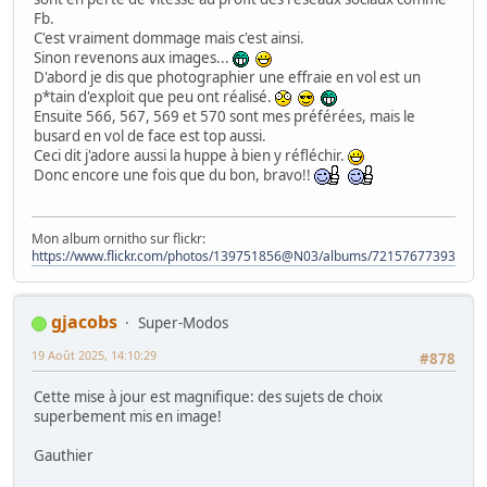
Fb.
C'est vraiment dommage mais c'est ainsi.
Sinon revenons aux images...
D'abord je dis que photographier une effraie en vol est un
p*tain d'exploit que peu ont réalisé.
Ensuite 566, 567, 569 et 570 sont mes préférées, mais le
busard en vol de face est top aussi.
Ceci dit j'adore aussi la huppe à bien y réfléchir.
Donc encore une fois que du bon, bravo!!
Mon album ornitho sur flickr:
https://www.flickr.com/photos/139751856@N03/albums/72157677393828
gjacobs
Super-Modos
19 Août 2025, 14:10:29
#878
Cette mise à jour est magnifique: des sujets de choix
superbement mis en image!
Gauthier