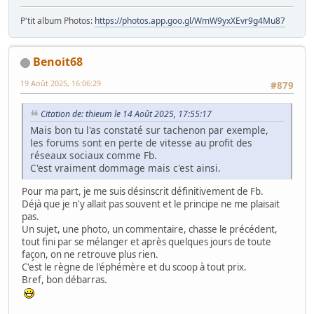
P'tit album Photos:
https://photos.app.goo.gl/WmW9yxXEvr9g4Mu87
Benoit68
19 Août 2025, 16:06:29
#879
Citation de: thieum le 14 Août 2025, 17:55:17
Mais bon tu l'as constaté sur tachenon par exemple,
les forums sont en perte de vitesse au profit des
réseaux sociaux comme Fb.
C'est vraiment dommage mais c'est ainsi.
Pour ma part, je me suis désinscrit définitivement de Fb.
Déjà que je n'y allait pas souvent et le principe ne me plaisait
pas.
Un sujet, une photo, un commentaire, chasse le précédent,
tout fini par se mélanger et après quelques jours de toute
façon, on ne retrouve plus rien.
C'est le règne de l'éphémère et du scoop à tout prix.
Bref, bon débarras.