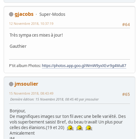
gjacobs
Super-Modos
12 Novembre 2018, 10:37:19
#64
Très sympa ces mises à jour!
Gauthier
P'tit album Photos:
https://photos.app.goo.gl/WmW9yxXEvr9g4Mu87
jmsoulier
15 Novembre 2018, 08:43:49
#65
Dernière édition
: 15 Novembre 2018, 08:45:40 par jmsoulier
Bonjour,
De magnifiques images sur ton fil avec une belle variété. Des
vols superbement saisis! Bref, du beau travail! Un plus pour
celles des élanions.(19 et 20)
Amicalement
JM