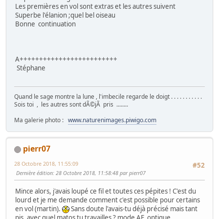
Les premières en vol sont extras et les autres suivent
Superbe l'élanion ;quel bel oiseau
Bonne continuation
A+++++++++++++++++++++++++
Stéphane
Quand le sage montre la lune , l'imbecile regarde le doigt . . . . . . . . . . .
Sois toi , les autres sont dÃ©jÃ pris ........
Ma galerie photo :
www.naturenimages.piwigo.com
pierr07
28 Octobre 2018, 11:55:09
#52
Dernière édition
: 28 Octobre 2018, 11:58:48 par pierr07
Mince alors, j'avais loupé ce fil et toutes ces pépites ! C'est du
lourd et je me demande comment c'est possible pour certains
en vol (martin).
Sans doute l'avais-tu déjà précisé mais tant
pis, avec quel matos tu travailles ? mode AF, optique...