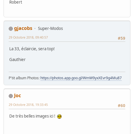
Robert
gjacobs
Super-Modos
29 Octobre 2018, 09:40:57
#59
La 33, éclaircie, sera top!
Gauthier
P'tit album Photos:
https://photos.app.goo.gl/WmW9yxXEvr9g4Mu87
Joc
29 Octobre 2018, 19:33:45
#60
De très belles images ici !