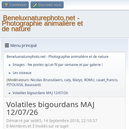
Connexion
Inscrivez-vous
Beneluxnaturephoto.net -
Photographie animalière et
de nature
Menu principal
Beneluxnaturephoto.net - Photographie animalière et de nature
Images - Ne postez qu'un fil par semaine et par galerie !
►
Les oiseaux
►
(Modérateurs:
Nicolas Brusselaers
,
caty
,
Matys
,
ROMU
,
cauet_francis
,
PITOUX56
,
Baussant
)
Volatiles bigourdans MAJ 12/07/26
►
Volatiles bigourdans MAJ
12/07/26
Démarré par seb65, 14 Septembre 2018, 22:10:57
0 Membres et 3 Invités sur ce sujet