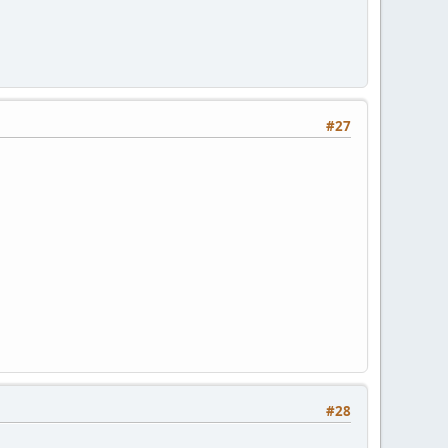
#27
#28