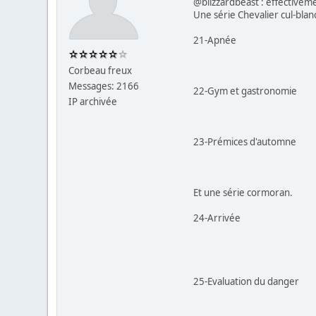
@blizzardbeast : effectivemen
Une série Chevalier cul-blan
21-Apnée
Corbeau freux
Messages: 2166
22-Gym et gastronomie
IP archivée
23-Prémices d'automne
Et une série cormoran.
24-Arrivée
25-Evaluation du danger