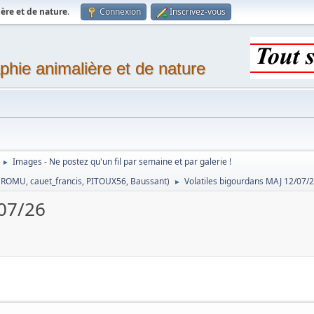
ère et de nature
.
Connexion
Inscrivez-vous
phie animalière et de nature
Images - Ne postez qu'un fil par semaine et par galerie !
►
,
ROMU
,
cauet_francis
,
PITOUX56
,
Baussant
)
Volatiles bigourdans MAJ 12/07/
►
/07/26