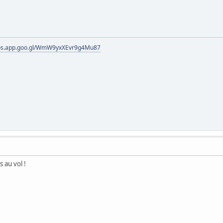
tos.app.goo.gl/WmW9yxXEvr9g4Mu87
s au vol !