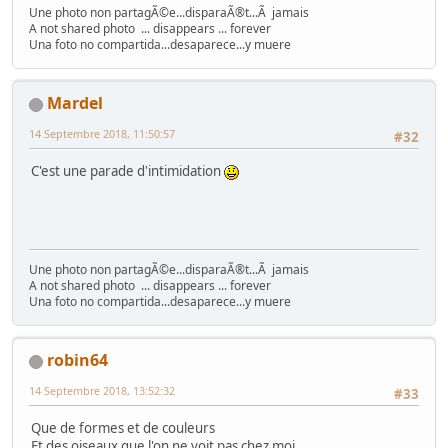
Une photo non partagÃ©e...disparaÃ®t...Ã jamais
A not shared photo ... disappears ... forever
Una foto no compartida...desaparece...y muere
Mardel
14 Septembre 2018, 11:50:57
#32
C'est une parade d'intimidation
Une photo non partagÃ©e...disparaÃ®t...Ã jamais
A not shared photo ... disappears ... forever
Una foto no compartida...desaparece...y muere
robin64
14 Septembre 2018, 13:52:32
#33
Que de formes et de couleurs
Et des oiseaux que l'on ne voit pas chez moi ...