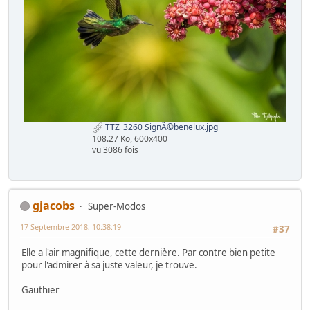
TTZ_3260 SignÃ©benelux.jpg
108.27 Ko, 600x400
vu 3086 fois
gjacobs
Super-Modos
17 Septembre 2018, 10:38:19
#37
Elle a l'air magnifique, cette dernière. Par contre bien petite
pour l'admirer à sa juste valeur, je trouve.
Gauthier