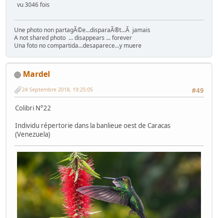
vu 3046 fois
Une photo non partagÃ©e...disparaÃ®t...Ã jamais
A not shared photo ... disappears ... forever
Una foto no compartida...desaparece...y muere
Mardel
24 Septembre 2018, 19:25:05
#49
Colibri N°22
Individu répertorie dans la banlieue oest de Caracas
(Venezuela)