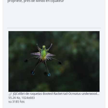
propriété, près de Mindo en Equateur
JQColibri-de-raquetas-Booted-Racket-tail-Ocreatus-underwoodii-12.jpg
55.26 Ko, 1024x683
vu 3185 fois