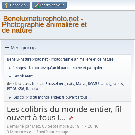
Connexion
Inscrivez-vous
Beneluxnaturephoto.net -
Photographie animalière et
de nature
Menu principal
Beneluxnaturephoto.net - Photographie animalière et de nature
Images - Ne postez qu'un fil par semaine et par galerie !
►
Les oiseaux
►
(Modérateurs:
Nicolas Brusselaers
,
caty
,
Matys
,
ROMU
,
cauet_francis
,
PITOUX56
,
Baussant
)
Les colibris du monde entier, fil ouvert à tous !...
►
Les colibris du monde entier, fil
ouvert à tous !...
Démarré par Mex, 07 Septembre 2018, 17:20:46
0 Membres et 1 Invité sur ce sujet