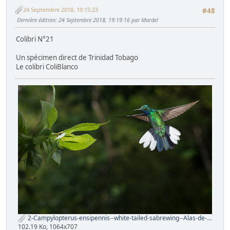
24 Septembre 2018, 19:15:23
#48
Dernière édition
: 24 Septembre 2018, 19:19:16 par Mardel
Colibri N°21
Un spécimen direct de Trinidad Tobago
Le colibri ColiBlanco
2-Campylopterus-ensipennis--white-tailed-sabrewing--Alas-de-sable-verde-,colibrÃ­-coliblanco,--ala-de-sable-de-cola-blanca-(4).jpg
102.19 Ko, 1064x707