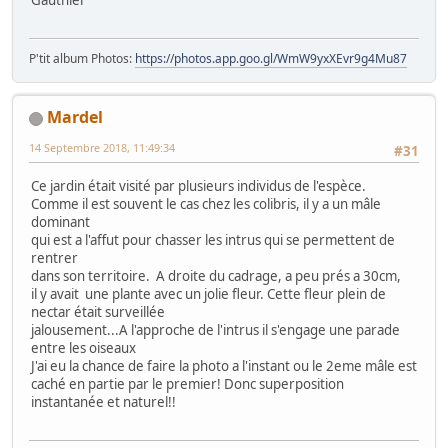
P'tit album Photos:
https://photos.app.goo.gl/WmW9yxXEvr9g4Mu87
Mardel
14 Septembre 2018, 11:49:34
#31
Ce jardin était visité par plusieurs individus de l'espèce.
Comme il est souvent le cas chez les colibris, il y a un mâle
dominant
qui est a l'affut pour chasser les intrus qui se permettent de
rentrer
dans son territoire. A droite du cadrage, a peu prés a 30cm,
il y avait une plante avec un jolie fleur. Cette fleur plein de
nectar était surveillée
jalousement...A l'approche de l'intrus il s'engage une parade
entre les oiseaux
J'ai eu la chance de faire la photo a l'instant ou le 2eme mâle est
caché en partie par le premier! Donc superposition
instantanée et naturel!!