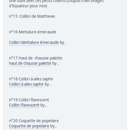
une suite avec ces petits colibris (toujours des images
d'Equateur pour moi)
n°15 Colibri de Matthews
n°16 Mettalure émeraude
Colibri Mettalure émeraude
by
,
n°17 Haut de chausse palette
haut de chausse palette
by
,
n°18 Colibri à ailes saphir
Colibri à ailes saphir
by
,
n°19 Colibri flavescent
Colibri flavescent
by
,
n°20 Coquette de popelaire
Coquette de popelaire
by
,