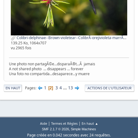
Colibri-delphinae--Brown-violetear--ColibrÃ­-orejivioleta-marrÃ³n.jpg
139.25 Ko, 1064x707
vu 2965 fois
Une photo non partagÃ©e...disparaÃ®t...Ã jamais
A not shared photo ... disappears ... forever
Una foto no compartida...desaparece...y muere
1
3
4
...
13
Pages
2
EN HAUT
ACTIONS DE L'UTILISATEUR
|
|
Aide
Termes et Règles
En haut ▲
,
SMF 2.1.7 © 2026
Simple Machines
Page créée en 0.042 secondes avec 24 requêtes.