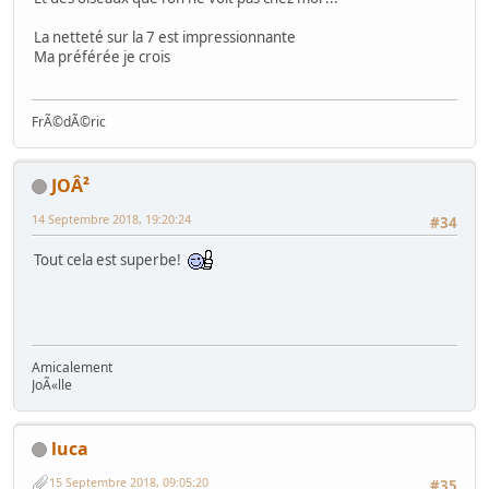
La netteté sur la 7 est impressionnante
Ma préférée je crois
FrÃ©dÃ©ric
JOÂ²
14 Septembre 2018, 19:20:24
#34
Tout cela est superbe!
Amicalement
JoÃ«lle
luca
15 Septembre 2018, 09:05:20
#35