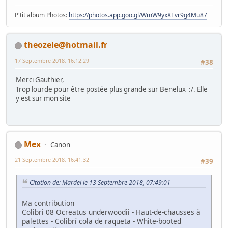
P'tit album Photos:
https://photos.app.goo.gl/WmW9yxXEvr9g4Mu87
theozele@hotmail.fr
17 Septembre 2018, 16:12:29
#38
Merci Gauthier,
Trop lourde pour être postée plus grande sur Benelux :/. Elle
y est sur mon site
Mex
Canon
21 Septembre 2018, 16:41:32
#39
Citation de: Mardel le 13 Septembre 2018, 07:49:01
Ma contribution
Colibri 08 Ocreatus underwoodii - Haut-de-chausses à
palettes - Colibrí cola de raqueta - White-booted