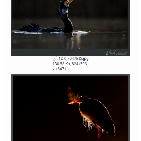
1DX_7047BIS.jpg
130.58 Ko, 824x593
vu 847 fois