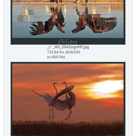
_MG_0043signÃ©.jpg
133.84 Ko, 824x593
vu 800 fois