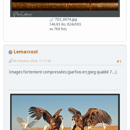
7D2_6674.jpg
146.83 Ko, 824x593
vu 769 fois
Lemarcost
29 Octobre 2018, 11:11:56
#1
Images fortement compressées (parfois en Jpeg qualité 7...)