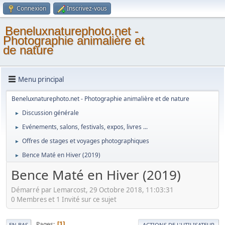
Connexion
Inscrivez-vous
Beneluxnaturephoto.net -
Photographie animalière et
de nature
Menu principal
Beneluxnaturephoto.net - Photographie animalière et de nature
Discussion générale
►
Evénements, salons, festivals, expos, livres ...
►
Offres de stages et voyages photographiques
►
Bence Maté en Hiver (2019)
►
Bence Maté en Hiver (2019)
Démarré par Lemarcost, 29 Octobre 2018, 11:03:31
0 Membres et 1 Invité sur ce sujet
Pages
1
EN BAS
ACTIONS DE L'UTILISATEUR