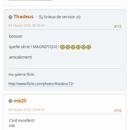
Thadeus
Sï¿½rieux de service ;o)
04 Février 2018, 00:09:54
#15
bonsoir
quelle série ! MAGNIFIQUE !
amicalement
ma galerie flickr
http://www.flickr.com/photos/thadeus72/
mb25
04 Février 2018, 18:56:47
#16
C'est excellent
mb