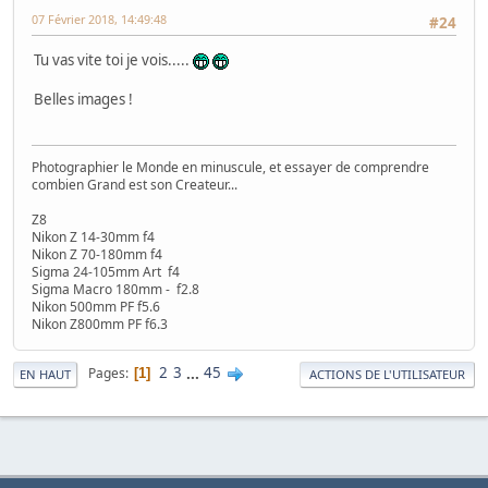
07 Février 2018, 14:49:48
#24
Tu vas vite toi je vois.....
Belles images !
Photographier le Monde en minuscule, et essayer de comprendre
combien Grand est son Createur...
Z8
Nikon Z 14-30mm f4
Nikon Z 70-180mm f4
Sigma 24-105mm Art f4
Sigma Macro 180mm - f2.8
Nikon 500mm PF f5.6
Nikon Z800mm PF f6.3
2
3
...
45
Pages
1
EN HAUT
ACTIONS DE L'UTILISATEUR