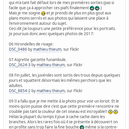
qui m'a tant fait défaut lors de mes premières sorties (pas si
facile que ça à approcher ces piafs finalement
.)
Mais je me soigne
et je prends de plus en plus gout aux
plans moins serrés et aux photos qui laissent une place à
l'environnement autour du sujet.
Ceci dit j'ai toujours une petite préférence pour les portraits.
Je poursuis donc avec quelques photos de 2017:
06 Hirondelles de rivage:
DSC_0486
by
mathieu thieum
, sur Flickr
07 Aigrette garzette funambule.
DSC_2624-3
by
mathieu thieum
, sur Flickr
08 Fin juillet, les juvéniles sont sortis des trous depuis quelques
jours et squattent désormais les mêmes perchoirs que les
adultes.
DSC_8854-2
by
mathieu thieum
, sur Flickr
09 Il a fallu que je me mette à la photo pour voir un loriot. Et le
moins qu'on puisse dire c'est que cette première rencontre ne
s'oublie pas tant la couleur de cet oiseau est incroyable!!
Hélas la plupart du temps il joue à cache cache dans les
branches. Alors les rares fois où il se présente à découvert on
en profite sans trop faire la fine bouche
même si la contre-