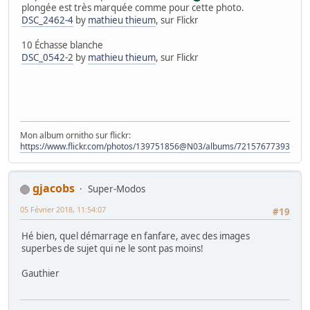
plongée est très marquée comme pour cette photo.
DSC_2462-4
by
mathieu thieum
, sur Flickr
10 Échasse blanche
DSC_0542-2
by
mathieu thieum
, sur Flickr
Mon album ornitho sur flickr:
https://www.flickr.com/photos/139751856@N03/albums/72157677393828
gjacobs
Super-Modos
05 Février 2018, 11:54:07
#19
Hé bien, quel démarrage en fanfare, avec des images
superbes de sujet qui ne le sont pas moins!
Gauthier