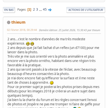
2
3
...
45
Pages
1
EN BAS
ACTIONS DE L'UTILISATEUR
thieum
02 Février 2018, 00:29:44
Dernière édition
: 25 Juillet 2026, 15:30:43 par thieum
2 ans...c'est le nombre d'années de ma très modeste
expérience.
2 ans depuis que j'ai fait l'achat d'un reflex (un d7100) pour me
lancer dans la photo.
Très vite je me suis orienté vers la photo animalière et plus
encore vers la photo ornitho, habitant dans une région très
favorable à la pratique.
2 ans qui seront passés à la vitesse de l'éclair, avec beaucoup
beaucoup d'heures consacrées à la photo.
Je n'ai donc encore fait qu'effleurer la surface et il me reste
tant de choses à apprendre.
Pour ce premier sujet je posterai les photos prises depuis mes
débuts (pour les images 2018 je créerai un autre sujet dans
quelques temps).
J'ai bien lu la charte du forum et les règles concernant l'envoi
de photos et j'espère ne pas me tromper ni faire de gaffe pour