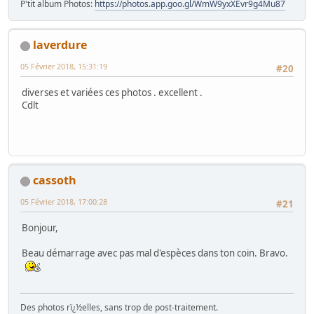
P'tit album Photos:
https://photos.app.goo.gl/WmW9yxXEvr9g4Mu87
laverdure
05 Février 2018, 15:31:19
#20
diverses et variées ces photos . excellent .
Cdlt
cassoth
05 Février 2018, 17:00:28
#21
Bonjour,
Beau démarrage avec pas mal d'espèces dans ton coin. Bravo.
Des photos rï¿½elles, sans trop de post-traitement.