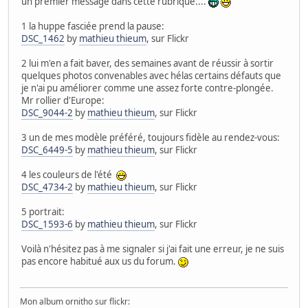
un premier message dans cette rubrique....
1 la huppe fasciée prend la pause:
DSC_1462
by
mathieu thieum
, sur Flickr
2 lui m'en a fait baver, des semaines avant de réussir à sortir
quelques photos convenables avec hélas certains défauts que
je n'ai pu améliorer comme une assez forte contre-plongée.
Mr rollier d'Europe:
DSC_9044-2
by
mathieu thieum
, sur Flickr
3 un de mes modèle préféré, toujours fidèle au rendez-vous:
DSC_6449-5
by
mathieu thieum
, sur Flickr
4 les couleurs de l'été
DSC_4734-2
by
mathieu thieum
, sur Flickr
5 portrait:
DSC_1593-6
by
mathieu thieum
, sur Flickr
Voilà n'hésitez pas à me signaler si j'ai fait une erreur, je ne suis
pas encore habitué aux us du forum.
Mon album ornitho sur flickr: