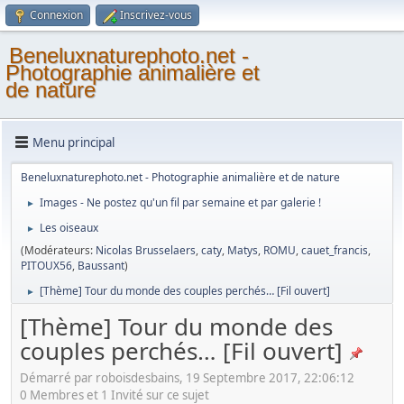
Connexion
Inscrivez-vous
Beneluxnaturephoto.net -
Photographie animalière et
de nature
Menu principal
Beneluxnaturephoto.net - Photographie animalière et de nature
Images - Ne postez qu'un fil par semaine et par galerie !
►
Les oiseaux
►
(Modérateurs:
Nicolas Brusselaers
,
caty
,
Matys
,
ROMU
,
cauet_francis
,
PITOUX56
,
Baussant
)
[Thème] Tour du monde des couples perchés… [Fil ouvert]
►
[Thème] Tour du monde des
couples perchés… [Fil ouvert]
Démarré par roboisdesbains, 19 Septembre 2017, 22:06:12
0 Membres et 1 Invité sur ce sujet