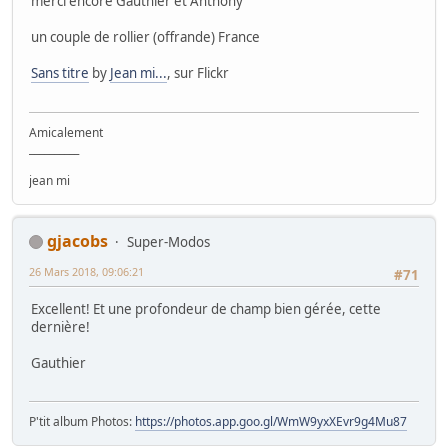
merci encore Gauthier et Anthony
un couple de rollier (offrande) France
Sans titre
by
Jean mi...
, sur Flickr
Amicalement
__________
jean mi
gjacobs
Super-Modos
26 Mars 2018, 09:06:21
#71
Excellent! Et une profondeur de champ bien gérée, cette
dernière!
Gauthier
P'tit album Photos:
https://photos.app.goo.gl/WmW9yxXEvr9g4Mu87