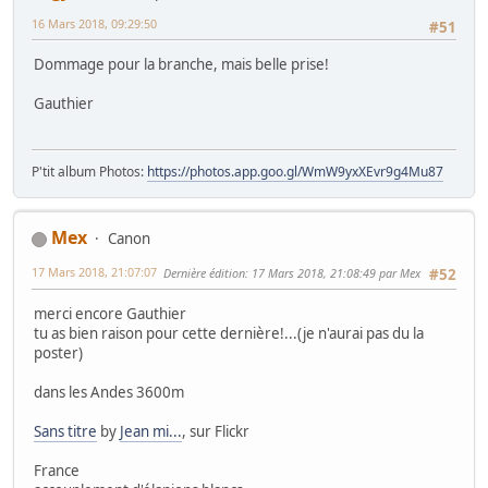
16 Mars 2018, 09:29:50
#51
Dommage pour la branche, mais belle prise!
Gauthier
P'tit album Photos:
https://photos.app.goo.gl/WmW9yxXEvr9g4Mu87
Mex
Canon
17 Mars 2018, 21:07:07
Dernière édition
: 17 Mars 2018, 21:08:49 par Mex
#52
merci encore Gauthier
tu as bien raison pour cette dernière!...(je n'aurai pas du la
poster)
dans les Andes 3600m
Sans titre
by
Jean mi...
, sur Flickr
France