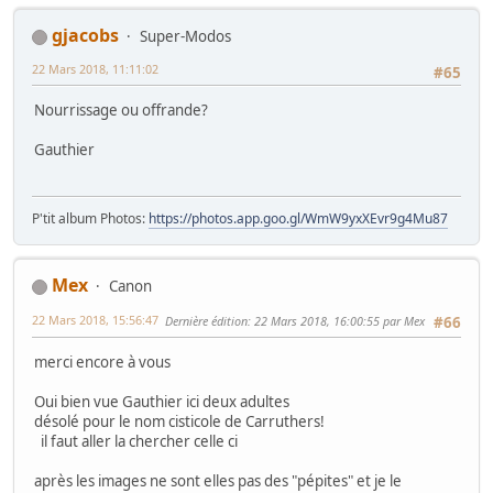
gjacobs
Super-Modos
22 Mars 2018, 11:11:02
#65
Nourrissage ou offrande?
Gauthier
P'tit album Photos:
https://photos.app.goo.gl/WmW9yxXEvr9g4Mu87
Mex
Canon
22 Mars 2018, 15:56:47
Dernière édition
: 22 Mars 2018, 16:00:55 par Mex
#66
merci encore à vous
Oui bien vue Gauthier ici deux adultes
désolé pour le nom cisticole de Carruthers!
il faut aller la chercher celle ci
après les images ne sont elles pas des "pépites" et je le