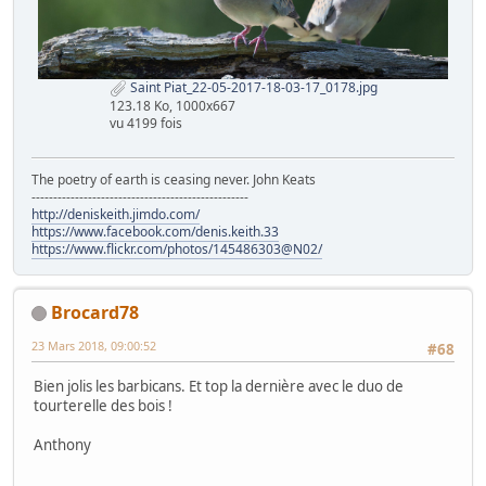
Saint Piat_22-05-2017-18-03-17_0178.jpg
123.18 Ko, 1000x667
vu 4199 fois
The poetry of earth is ceasing never. John Keats
--------------------------------------------------
http://deniskeith.jimdo.com/
https://www.facebook.com/denis.keith.33
https://www.flickr.com/photos/145486303@N02/
Brocard78
23 Mars 2018, 09:00:52
#68
Bien jolis les barbicans. Et top la dernière avec le duo de
tourterelle des bois !
Anthony