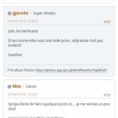
gjacobs
Super-Modos
23 Mars 2018, 10:08:02
#69
Jolis, les barbicans!
Et les tourterelles sont une belle prise ; déjà seule c'est pas
évident!
Gauthier
P'tit album Photos:
https://photos.app.goo.gl/WmW9yxXEvr9g4Mu87
Mex
Canon
23 Mars 2018, 12:28:37
#70
Sympa Denis de faire quelques posts ici.... je me sentais un peu
seul!