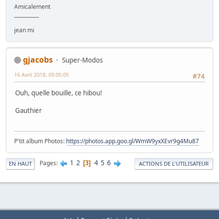
Amicalement
__________
jean mi
gjacobs
Super-Modos
16 Avril 2018, 09:05:05
#74
Ouh, quelle bouille, ce hibou!
Gauthier
P'tit album Photos:
https://photos.app.goo.gl/WmW9yxXEvr9g4Mu87
1
2
4
5
6
Pages
3
EN HAUT
ACTIONS DE L'UTILISATEUR