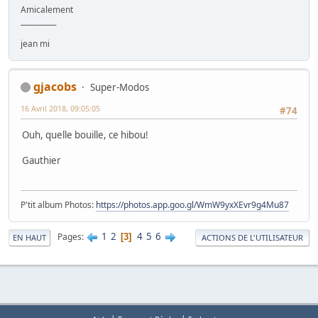
Amicalement
__________
jean mi
gjacobs
Super-Modos
16 Avril 2018, 09:05:05
#74
Ouh, quelle bouille, ce hibou!
Gauthier
P'tit album Photos:
https://photos.app.goo.gl/WmW9yxXEvr9g4Mu87
1
2
4
5
6
Pages
3
EN HAUT
ACTIONS DE L'UTILISATEUR