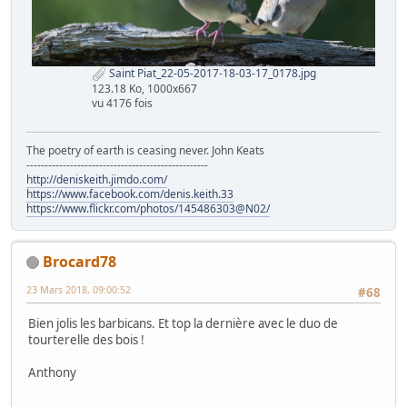
Saint Piat_22-05-2017-18-03-17_0178.jpg
123.18 Ko, 1000x667
vu 4176 fois
The poetry of earth is ceasing never. John Keats
--------------------------------------------------
http://deniskeith.jimdo.com/
https://www.facebook.com/denis.keith.33
https://www.flickr.com/photos/145486303@N02/
Brocard78
23 Mars 2018, 09:00:52
#68
Bien jolis les barbicans. Et top la dernière avec le duo de
tourterelle des bois !
Anthony