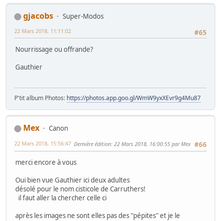
gjacobs
Super-Modos
22 Mars 2018, 11:11:02
#65
Nourrissage ou offrande?
Gauthier
P'tit album Photos:
https://photos.app.goo.gl/WmW9yxXEvr9g4Mu87
Mex
Canon
22 Mars 2018, 15:56:47
Dernière édition
: 22 Mars 2018, 16:00:55 par Mex
#66
merci encore à vous
Oui bien vue Gauthier ici deux adultes
désolé pour le nom cisticole de Carruthers!
il faut aller la chercher celle ci
après les images ne sont elles pas des "pépites" et je le