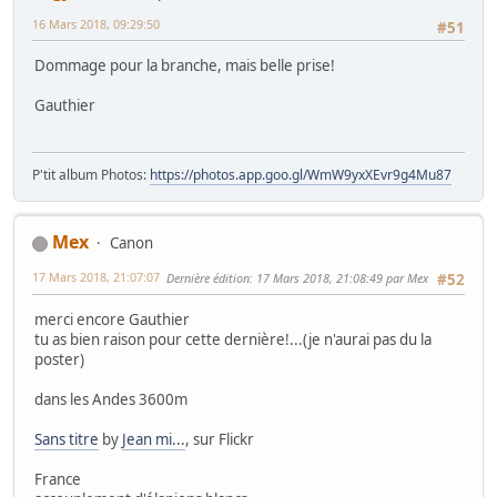
16 Mars 2018, 09:29:50
#51
Dommage pour la branche, mais belle prise!
Gauthier
P'tit album Photos:
https://photos.app.goo.gl/WmW9yxXEvr9g4Mu87
Mex
Canon
17 Mars 2018, 21:07:07
Dernière édition
: 17 Mars 2018, 21:08:49 par Mex
#52
merci encore Gauthier
tu as bien raison pour cette dernière!...(je n'aurai pas du la
poster)
dans les Andes 3600m
Sans titre
by
Jean mi...
, sur Flickr
France