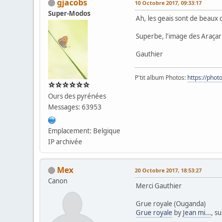
gjacobs
10 Octobre 2017, 09:33:17
Super-Modos
Ah, les geais sont de beaux o
Superbe, l'image des Araçaris
Gauthier
P'tit album Photos:
https://pho
Ours des pyrénées
Messages: 63953
Emplacement: Belgique
IP archivée
Mex
20 Octobre 2017, 18:53:27
Canon
Merci Gauthier
Grue royale (Ouganda)
Grue royale
by
Jean mi...
, su