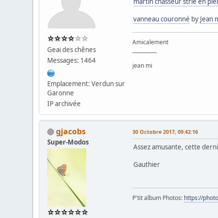
martin chasseur strié en pl
vanneau couronné
by
Jean m
Amicalement
Geai des chênes
__________
Messages: 1464
jean mi
Emplacement: Verdun sur
Garonne
IP archivée
gjacobs
30 Octobre 2017, 09:42:16
Super-Modos
Assez amusante, cette dern
Gauthier
P'tit album Photos:
https://pho