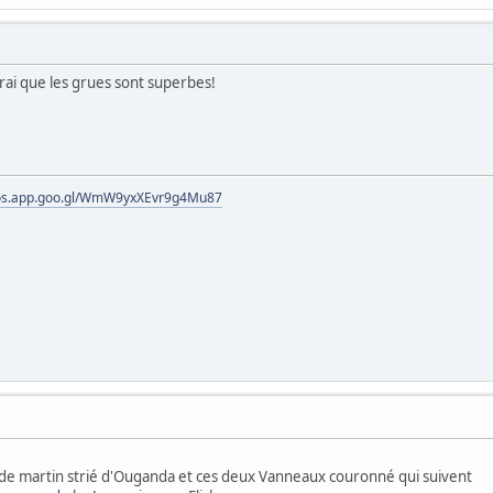
 vrai que les grues sont superbes!
tos.app.goo.gl/WmW9yxXEvr9g4Mu87
le de martin strié d'Ouganda et ces deux Vanneaux couronné qui suivent