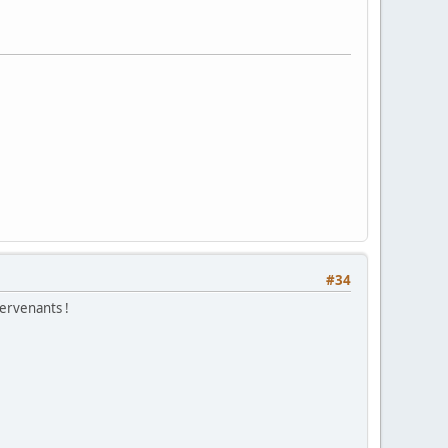
#34
tervenants !