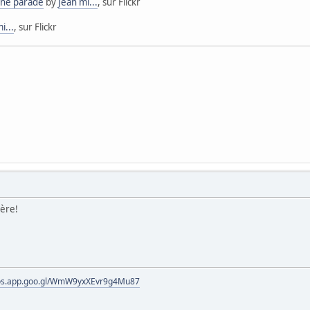
eine parade
by
Jean mi...
, sur Flickr
i...
, sur Flickr
ière!
tos.app.goo.gl/WmW9yxXEvr9g4Mu87