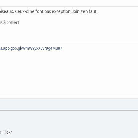
iseaux. Ceux-ci ne font pas exception, loin s'en faut!
 à collier!
tos.app.goo.gl/WmW9yxXEvr9g4Mu87
r Flickr