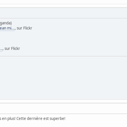
uganda)
Jean mi...
, sur Flickr
..
, sur Flickr
s en plus! Cette dernière est superbe!