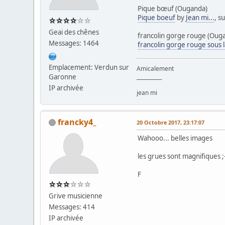
Pique bœuf (Ouganda)
Pique boeuf
by
Jean mi...
, su
Geai des chênes
francolin gorge rouge (Oug
Messages: 1464
francolin gorge rouge sous l
Emplacement: Verdun sur
Amicalement
Garonne
__________
IP archivée
jean mi
francky4_
20 Octobre 2017, 23:17:07
Wahooo... belles images
les grues sont magnifiques ;
F
Grive musicienne
Messages: 414
IP archivée