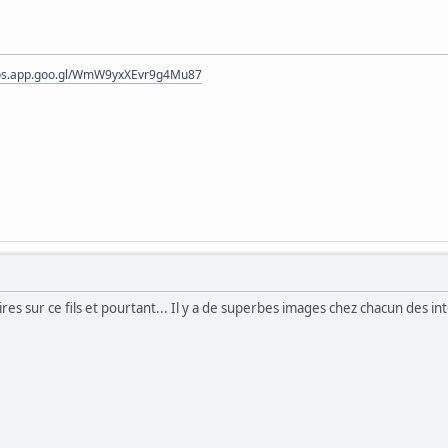
tos.app.goo.gl/WmW9yxXEvr9g4Mu87
 sur ce fils et pourtant... Il y a de superbes images chez chacun des in