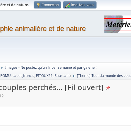
ère et de nature
.
Connexion
Inscrivez-vous
phie animalière et de nature
Images - Ne postez qu'un fil par semaine et par galerie !
►
,
ROMU
,
cauet_francis
,
PITOUX56
,
Baussant
)
[Thème] Tour du monde des coupl
►
ouples perchés… [Fil ouvert]
12