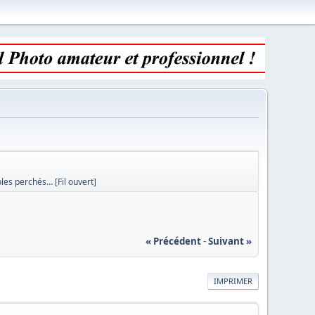
es perchés… [Fil ouvert]
« Précédent
-
Suivant »
IMPRIMER