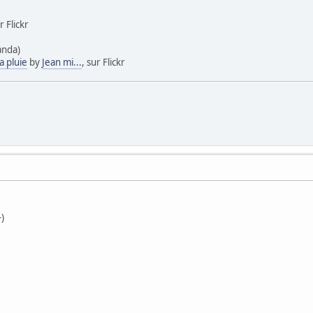
r Flickr
anda)
a pluie
by
Jean mi...
, sur Flickr
-)