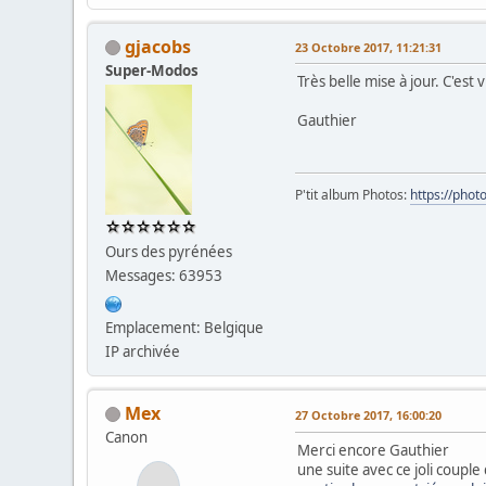
gjacobs
23 Octobre 2017, 11:21:31
Super-Modos
Très belle mise à jour. C'est
Gauthier
P'tit album Photos:
https://pho
Ours des pyrénées
Messages: 63953
Emplacement: Belgique
IP archivée
Mex
27 Octobre 2017, 16:00:20
Canon
Merci encore Gauthier
une suite avec ce joli coup