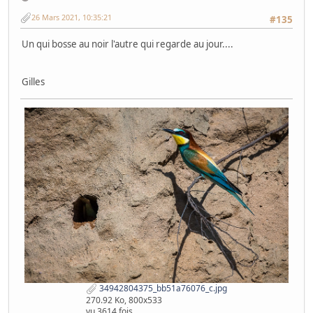
26 Mars 2021, 10:35:21
#135
Un qui bosse au noir l'autre qui regarde au jour....
Gilles
34942804375_bb51a76076_c.jpg
270.92 Ko, 800x533
vu 3614 fois