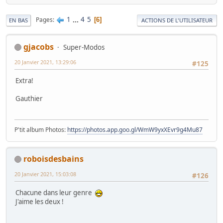
1
...
4
5
Pages
6
EN BAS
ACTIONS DE L'UTILISATEUR
gjacobs
Super-Modos
20 Janvier 2021, 13:29:06
#125
Extra!
Gauthier
P'tit album Photos:
https://photos.app.goo.gl/WmW9yxXEvr9g4Mu87
roboisdesbains
20 Janvier 2021, 15:03:08
#126
Chacune dans leur genre
J'aime les deux !