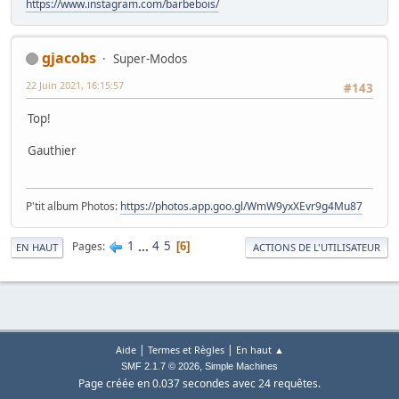
https://www.instagram.com/barbebois/
gjacobs
Super-Modos
22 Juin 2021, 16:15:57
#143
Top!
Gauthier
P'tit album Photos:
https://photos.app.goo.gl/WmW9yxXEvr9g4Mu87
1
...
4
5
Pages
6
EN HAUT
ACTIONS DE L'UTILISATEUR
|
|
Aide
Termes et Règles
En haut ▲
,
SMF 2.1.7 © 2026
Simple Machines
Page créée en 0.037 secondes avec 24 requêtes.