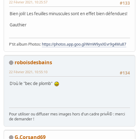
22 Février 2021, 10:25:57
#133
Bien joli! Les feuilles minuscules sont en effet bien défendues!
Gauthier
P'tit album Photos:
https://photos.app.goo.gl/WmW9yxXEvr9g4Mu87
roboisdesbains
22 Février 2021, 10:55:10
#134
D'où le "bec de plomb"
Pour utiliser ou diffuser mes images hors d'un cadre privÃ© : merci
de demander !
G.Corsand69