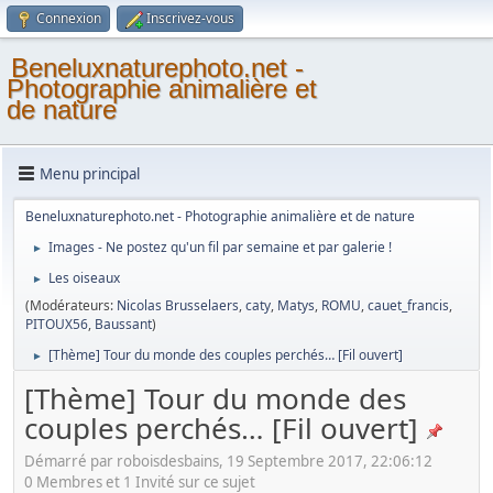
Connexion
Inscrivez-vous
Beneluxnaturephoto.net -
Photographie animalière et
de nature
Menu principal
Beneluxnaturephoto.net - Photographie animalière et de nature
Images - Ne postez qu'un fil par semaine et par galerie !
►
Les oiseaux
►
(Modérateurs:
Nicolas Brusselaers
,
caty
,
Matys
,
ROMU
,
cauet_francis
,
PITOUX56
,
Baussant
)
[Thème] Tour du monde des couples perchés… [Fil ouvert]
►
[Thème] Tour du monde des
couples perchés… [Fil ouvert]
Démarré par roboisdesbains, 19 Septembre 2017, 22:06:12
0 Membres et 1 Invité sur ce sujet