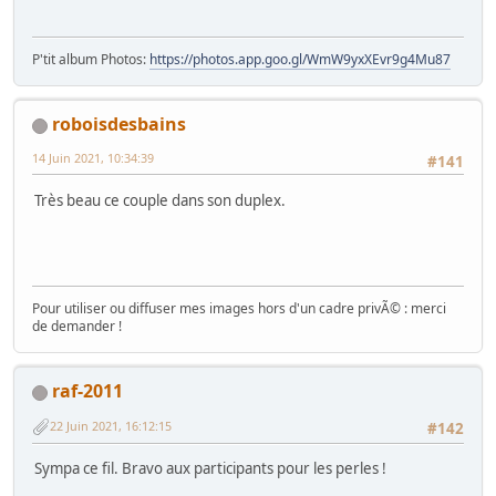
P'tit album Photos:
https://photos.app.goo.gl/WmW9yxXEvr9g4Mu87
roboisdesbains
14 Juin 2021, 10:34:39
#141
Très beau ce couple dans son duplex.
Pour utiliser ou diffuser mes images hors d'un cadre privÃ© : merci
de demander !
raf-2011
22 Juin 2021, 16:12:15
#142
Sympa ce fil. Bravo aux participants pour les perles !