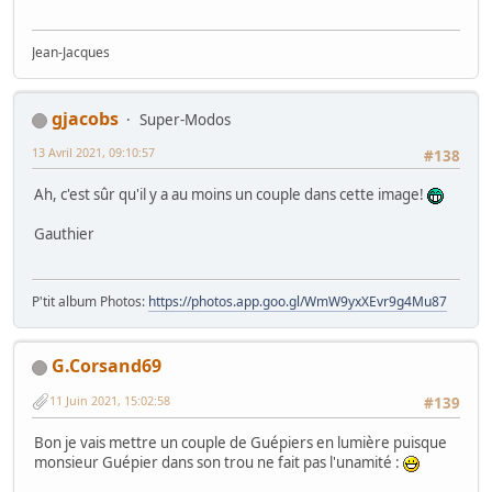
Jean-Jacques
gjacobs
Super-Modos
13 Avril 2021, 09:10:57
#138
Ah, c'est sûr qu'il y a au moins un couple dans cette image!
Gauthier
P'tit album Photos:
https://photos.app.goo.gl/WmW9yxXEvr9g4Mu87
G.Corsand69
11 Juin 2021, 15:02:58
#139
Bon je vais mettre un couple de Guépiers en lumière puisque
monsieur Guépier dans son trou ne fait pas l'unamité :