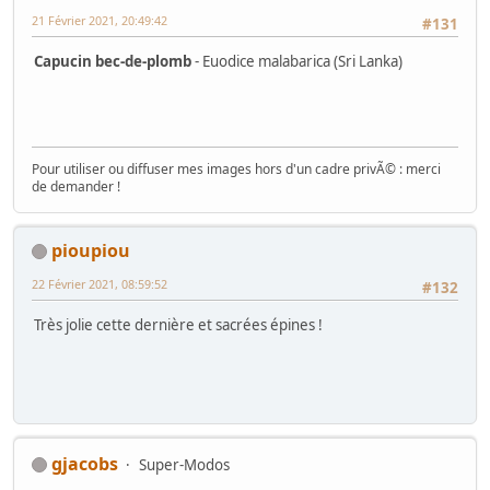
21 Février 2021, 20:49:42
#131
Capucin bec-de-plomb
- Euodice malabarica (Sri Lanka)
Pour utiliser ou diffuser mes images hors d'un cadre privÃ© : merci
de demander !
pioupiou
22 Février 2021, 08:59:52
#132
Très jolie cette dernière et sacrées épines !
gjacobs
Super-Modos