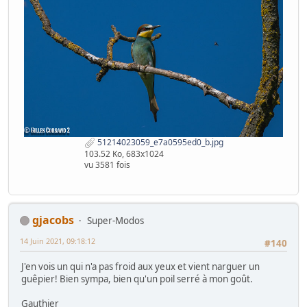
51214023059_e7a0595ed0_b.jpg
103.52 Ko, 683x1024
vu 3581 fois
gjacobs
Super-Modos
14 Juin 2021, 09:18:12
#140
J'en vois un qui n'a pas froid aux yeux et vient narguer un
guêpier! Bien sympa, bien qu'un poil serré à mon goût.
Gauthier