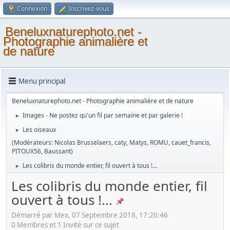
Connexion
Inscrivez-vous
Beneluxnaturephoto.net -
Photographie animalière et
de nature
Menu principal
Beneluxnaturephoto.net - Photographie animalière et de nature
Images - Ne postez qu'un fil par semaine et par galerie !
►
Les oiseaux
►
(Modérateurs:
Nicolas Brusselaers
,
caty
,
Matys
,
ROMU
,
cauet_francis
,
PITOUX56
,
Baussant
)
Les colibris du monde entier, fil ouvert à tous !...
►
Les colibris du monde entier, fil
ouvert à tous !...
Démarré par Mex, 07 Septembre 2018, 17:20:46
0 Membres et 1 Invité sur ce sujet