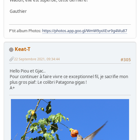
Waouh, elle est superbe, cette dernière!
Gauthier
P'tit album Photos:
https://photos.app.goo.gl/WmW9yxXEvr9g4Mu87
Keat-T
22 Septembre 2021, 09:34:44
#305
Hello Piou et Gjac..
Pour continuer à faire vivre ce exceptionnel fil, je sacrifie mon
plus gros piaf: Le colibri Patagona gigas !
A+