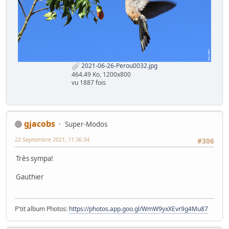
2021-06-26-Perou0032.jpg
464.49 Ko, 1200x800
vu 1887 fois
gjacobs
Super-Modos
22 Septembre 2021, 11:36:34
#306
Très sympa!
Gauthier
P'tit album Photos:
https://photos.app.goo.gl/WmW9yxXEvr9g4Mu87