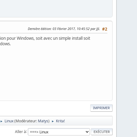
Dernière édition
: 03 Février 2017, 10:45:52 par JJL
#2
sion pour Windows, soit avec un simple install soit
indows.
IMPRIMER
Linux
(Modérateur:
Matys
)
Krita!
►
►
Aller à