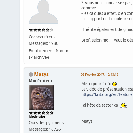
Si vous ne le connaissez pas,
comme:
- les calques à effet, bien 
- le support de la couleur s
Il hérite également de g'mic
Corbeau freux
Bref, selon moi, il vaut le 
Messages: 1930
Emplacement: Namur
IP archivée
Matys
02 Février 2017, 12:43:19
Modérateur
Merci pour l'info
La vidéo de présentation es
https://krita.org/en/feature
J'ai hâte de tester ça
Matys
Ours des pyrénées
Messages: 16726