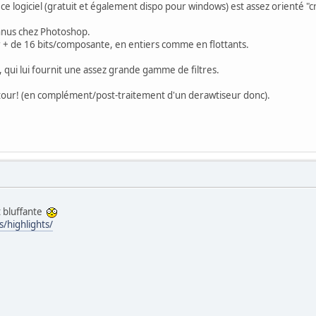
 ce logiciel (gratuit et également dispo pour windows) est assez orienté "c
connus chez Photoshop.
ur + de 16 bits/composante, en entiers comme en flottants.
, qui lui fournit une assez grande gamme de filtres.
détour! (en complément/post-traitement d'un derawtiseur donc).
t bluffante
s/highlights/