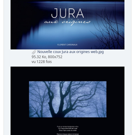
Nouvelle couv Jura aux origines web.jpg
95.32 Ko, 800x752
vu 1228 fois