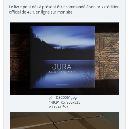
Le livre peut dès à présent être commandé à son prix d'édition
officiel de 48 € en ligne sur mon site.
_DSC0061.jpg
149.91 Ko, 800x535
vu 1241 fois