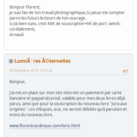
Bonjour Florent,
je suis fan de ton travail photographique,tu peux me compter
parmi les futurs lecteurs de ton ouvrage.
si j'ai bien suivi, c'est 40€ de souscription+6€ de port :winch:
cordialement,
Arnaud
LumiÃ¨res Ã©ternelles
28 Décembre 2015, 12:27:52
#7
Bonjour,
J'ai mis en place sur mon site internet un paiement par carte
bancaire et paypal sécurisé, valable pour mes deux livres déjà
parus, ainsi que pour la souscription du nouveau livre "Jura aux
origines". Les chèques, eux, ne seront débités qu'à parution et
envoi du nouveau livre.
www.florentcardinaux.com/livre.html