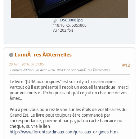
_DSC0068.jpg
118.16 Ko, 535x800
vu 1202 fois
LumiÃ¨res Ã©ternelles
20 Avril 2016, 08:31:05
#12
Dernière édition
: 20 Avril 2016, 08:41:12 par LumiÃ¨res Ã©ternelles
Le livre "JURA aux origines" est sorti il y a trois semaines.
Partout où il est présenté il reçoit un accueil fantastique, merci
pour vos mots et l'écho puissant qu'il reçoit en chacune de vos
âmes...
Peu à peu vous pourrez le voir sur les étals de vos libraires du
Grand Est. Le livre peut toujours être commandé par
correspondance, paiement par paypal ou carte bancaire ou
chèque, suivre le lien
http://www.florentcardinaux.com/jura_aux_origines.htm