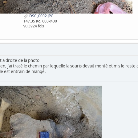
DSC_0002.JPG
147.35 Ko, 600x400
vu 3924 fois
t a droite de la photo
, j'ai tracé le chemin par lequelle la souris devait monté et mis le reste d
lle est entrain de mangé.