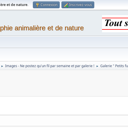
ère et de nature
.
Connexion
Inscrivez-vous
phie animalière et de nature
Images - Ne postez qu'un fil par semaine et par galerie !
Galerie " Petits f
►
►